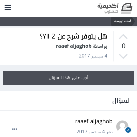
أسئلة البرمجة
هل يتوفر شرح عن YII 2؟
0
بواسطة raaef aljaghob
4 سبتمبر 2017
أجب على هذا السؤال
السؤال
raaef aljaghob
نشر
4 سبتمبر 2017