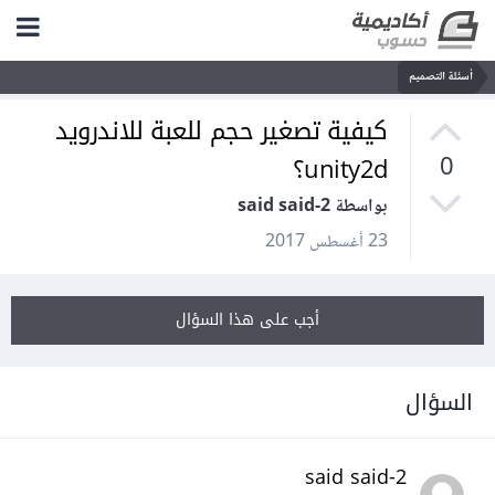
أسئلة التصميم
كيفية تصغير حجم للعبة للاندرويد
unity2d؟
0
بواسطة said said-2
23 أغسطس 2017
أجب على هذا السؤال
السؤال
said said-2