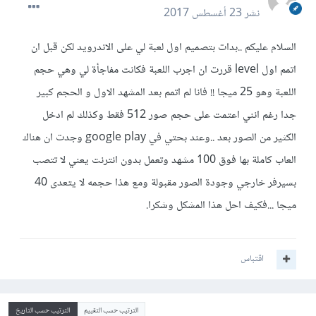
نشر
23 أغسطس 2017
السلام عليكم ..بدات بتصميم اول لعبة لي على الاندرويد لكن قبل ان
اتمم اول level قررت ان اجرب اللعبة فكانت مفاجأة لي وهي حجم
اللعبة وهو 25 ميجا !! فانا لم اتمم بعد المشهد الاول و الحجم كبير
جدا رغم انني اعتمت على حجم صور 512 فقط وكذلك لم ادخل
الكثير من الصور بعد ..وعند بحتي في google play وجدت ان هناك
العاب كاملة بها فوق 100 مشهد وتعمل بدون انترنت يعني لا تتصب
بسيرفر خارجي وجودة الصور مقبولة ومع هذا حجمه لا يتعدى 40
ميجا ...فكيف احل هذا المشكل وشكرا.
اقتباس
الترتيب حسب التقييم
الترتيب حسب التاريخ