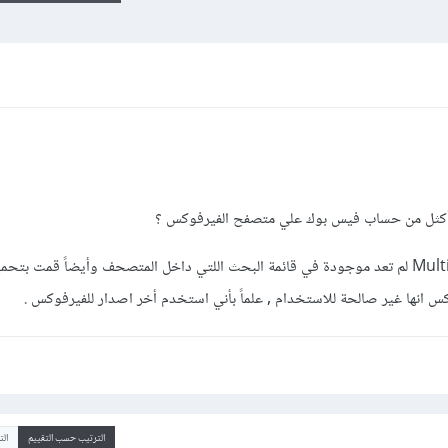
ح أكثل من حساب فيس بوك علي متصفح الفيرفوكس ؟
علماً بإن الاضافة القديمة التي باسم Multi Fox لم تعد موجودة في قائمة البحث اللتي داخل المتصحف وأيضاً قمت 
س انها غير صالحة للاستخدام , علماً بأني استخدم أخر اصدار للفيرفوكس .
الترتيب حسب التقييم
ال