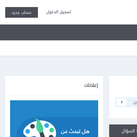
تسجيل الدخول
حساب جديد
إعلانات
ن
2
السؤال