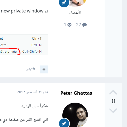
او new private window بالانجليزية
الأعضاء
1
27
اقتباس
Peter Ghattas
نشر
31 أغسطس 2017
0
شكراً علي الردود
اني افتح اكثر من صفحة دي م