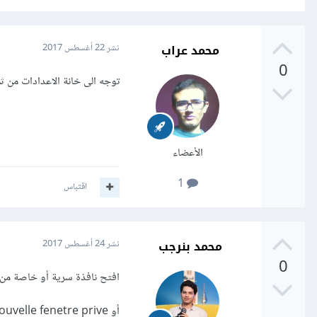
محمد عراب
نشر
22 أغسطس 2017
0
توجه الى خانة الاعدادات من ثم الى new private window واستمتع 
الأعضاء
1
اقتباس
محمد بنرجب
نشر
24 أغسطس 2017
0
افتح نافذة سرية أو خاصة من خ
أو nouvelle fenetre prive بالفرنسية