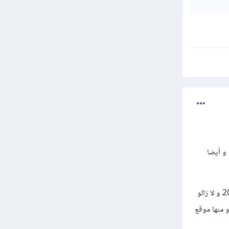
و أيضا
فالمحتوى العربي بهذا المجال يحتاج لاصلاح كبير جدا و أن يهتم به أبناء المجال فنحن متأخرون جدا الان 2017 و لا زالو
 منها موقع