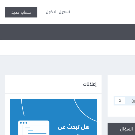
تسجيل الدخول
حساب جديد
إعلانات
ن
2
السؤال