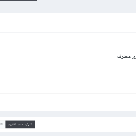
توى محترف
الترتيب حسب التقييم
ال