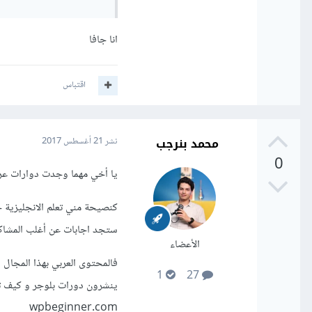
انا جافا
اقتباس
محمد بنرجب
نشر
21 أغسطس 2017
0
يا أخي مهما وجدت دوارات عرب
كنصيحة مني تعلم الانجليزية ح
ستجد اجابات عن أغلب المشاك
الأعضاء
1
27
ينشرون دورات بلوجر و كيف تص
wpbeginner.com