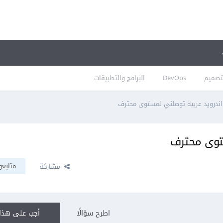
تصميم
DevOps
البرامج والتطبيقات
 اندرويد عربية توصلني لمستوى محترف
ستوى محترف
متابعو
مشاركة
اطرح سؤالًا
أجب على هذا 