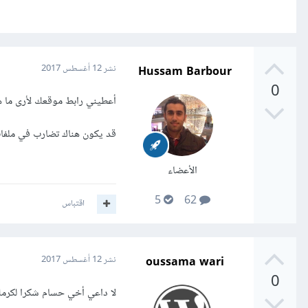
Hussam Barbour
نشر
12 أغسطس 2017
0
أعطيني رابط موقعك لأرى ما 
قد يكون هناك تضارب في ملفا
الأعضاء
5
62
اقتباس
oussama wari
نشر
12 أغسطس 2017
0
لا داعي أخي حسام شكرا لكرمك 