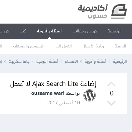
الرئيسية
دروس ومقالات
أسئلة وأجوبة
كتب
دورات
البرمجة
ريادة الأعمال
العمل الحر
التسويق والمبيعات
ال
الرئيسية
أسئلة وأجوبة
الأقسام
أسئلة البرمجة
جافا سكريبت
إضافة 
إضافة Ajax Search Lite لا تعمل
0
بواسطة oussama wari
10 أغسطس 2017