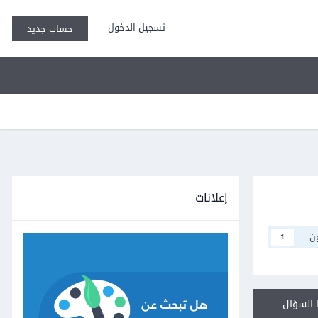
تسجيل الدخول
حساب جديد
إعلانات
ن
1
السؤال