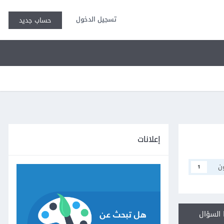
تسجيل الدخول
حساب جديد
إعلانات
ن
1
السؤال