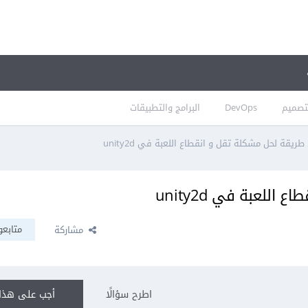
تصميم
DevOps
البرامج والتطبيقات
ريقة لحل مشكلة تقل و انقطاع اللعبة في unity2d
للعبة في unity2d
متابعو
مشاركة
اطرح سؤالًا
أجب على هذا 