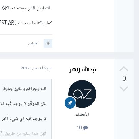
والتطبيق الذي يستخدم REST
API
كما يمكنك استخدام REST
API
اقتباس
عبدالله زاهر
نشر
6 أغسطس 2017
0
الله يجزاكم بالخير جميعًا
لكن الموقع لا يوجد فيه الا
الأعضاء
لا يوجد فيه اي شيء آخر
10
فهل هذا ينفع عن طريق Restful
PI