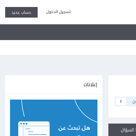
تسجيل الدخول
حساب جديد
إعلانات
ن
2
السؤال