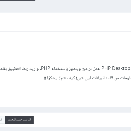
حاليًا اعمل واتعلم على تطبيق PHP Desktop Chrome لعمل برامج ويندوز بإستخدام PHP، و
مات من قاعدة بيانات اون لاين! كيف تتم؟ وشكرًا !!
الترتيب حسب التقييم
ال