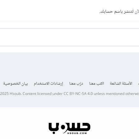
آن
لتنشر باسم حسابك.
الأسئلة الشائعة
اكتب معنا
درّب معنا
إرشادات الاستخدام
بيان الخصوصية
 2025
Hsoub
.
Content licensed under
CC BY-NC-SA 4.0
unless mentioned otherwi