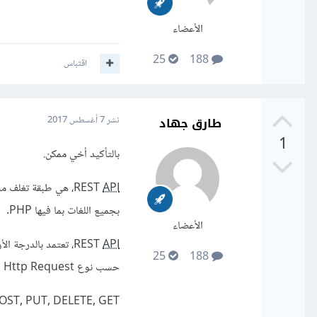
الأعضاء
25
188
اقتباس
طارق جهاد
نشر
7 أغسطس 2017
1
بالتأكيد أخي ممكن.
REST
API
بجميع اللغات بما فيها PHP.
الأعضاء
REST
API
25
188
حسب نوع Http Request
OST, PUT, DELETE, GET