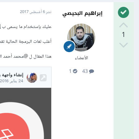
إبراهيم البحيصي
نشر
6 أغسطس 2017
عليك بإستخدام ما يسمى ب Restful
I
1
أغلب لغات البرمجة الحالية تقدم م
هذا المقال ل
@محمد أحمد الع
الأعضاء
1
43