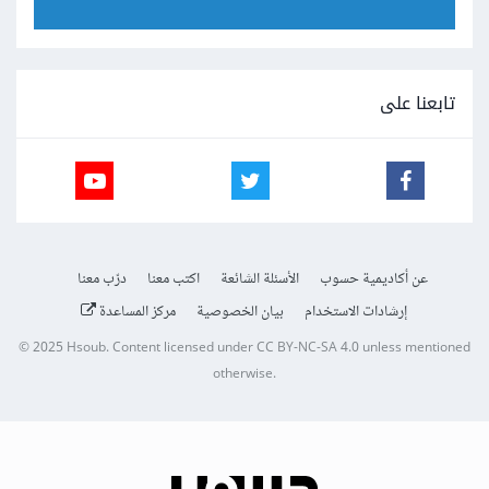
تابعنا على
عن أكاديمية حسوب
الأسئلة الشائعة
اكتب معنا
درّب معنا
إرشادات الاستخدام
بيان الخصوصية
مركز المساعدة
© 2025
Hsoub
.
Content licensed under
CC BY-NC-SA 4.0
unless mentioned
otherwise.