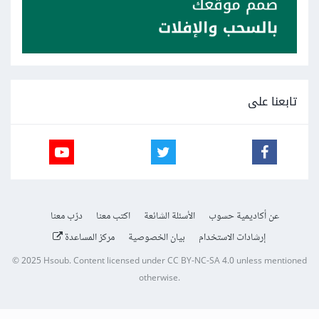
تابعنا على
عن أكاديمية حسوب
الأسئلة الشائعة
اكتب معنا
درّب معنا
إرشادات الاستخدام
بيان الخصوصية
مركز المساعدة
© 2025
Hsoub
.
Content licensed under
CC BY-NC-SA 4.0
unless mentioned
otherwise.