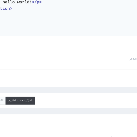
 hello world!
</p>
tion>
لشام
الترتيب حسب التقييم
ال