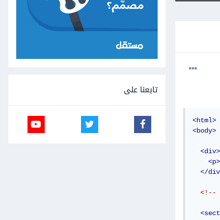
تابعنا على
<html>
<body>
<div>
<p>
</div
<!-- 
<sect