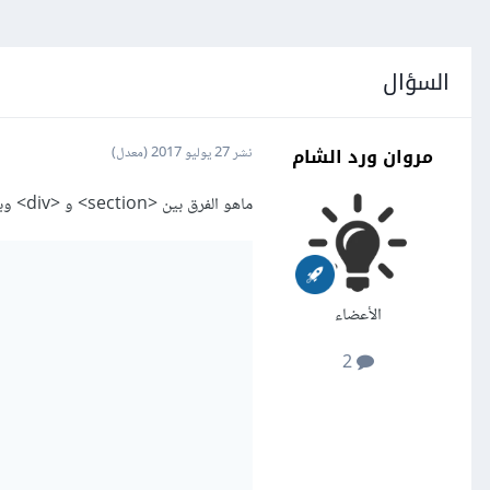
السؤال
مروان ورد الشام
نشر
27 يوليو 2017
(معدل)
ماهو الفرق بين <section> و <div> وبم يستعمل كل تاغ في HTML
الأعضاء
2