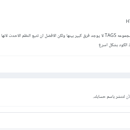
و هما عباره عن مكان تضع به مجموعه TAGS لا يوجد فرق كبير بينها ولكن الافضل ان تتبع النظم الاحدث ل
ذ الكود بشكل اسرع
آن
لتنشر باسم حسابك.