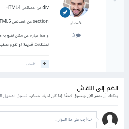
div من خصائص HTML4
section من خصائص HTML5
الأعضاء
3
لمشكلات قديمة او تقوم بتنفي
اقتباس
انضم إلى النقاش
يمكنك أن تنشر الآن وتسجل لاحقًا. إذا كان لديك حساب،
فسجل الدخول ال
أجب على هذا السؤال...