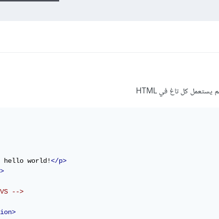
 hello world!
</p>
>
VS -->
ion>