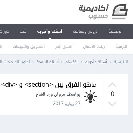
الرئيسية
دروس ومقالات
أسئلة وأجوبة
كتب
دورات
البرمجة
ريادة الأعمال
العمل الحر
التسويق والمبيعات
ال
الرئيسية
أسئلة وأجوبة
الأقسام
أسئلة البرمجة
تطوير الواجهات ال
ماهو الفرق بين <section> و <div> وبم يستعمل كل تاغ؟
0
بواسطة مروان ورد الشام
27 يوليو 2017