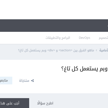
تصميم
DevOps
البرامج والتطبيقات
أمامية
ماهو الفرق بين <section> و <div> وبم يستعمل كل تاغ؟
متابعو
مشاركة
اطرح سؤالًا
أجب على هذا 