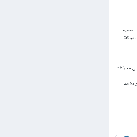
مظهر ، بينما الـsection يستخدم في تقسيم
 بيانات
ن شأنه أن يسهل على محركات
ة القراءة مما