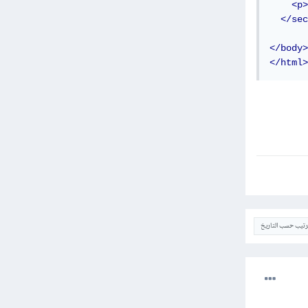
<p>
</sec
</body>
</html>
ترتيب حسب التاريخ