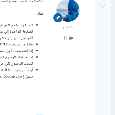
كلاهما يستخدم لتجميع المحتو
مثلاً :
الأعضاء
الصفحة الواحدة إلى عدة
التواصل ..إلخ ) و هنا يف
11
عادة ما يستخدم الـsection مترافقاً مع عنوان للقسم h1..h6 .
إذا كنت بصدد إجراء معالجة ب
البحث الوصول لكل جزء في م
يسهل إجراء تعديلات علي