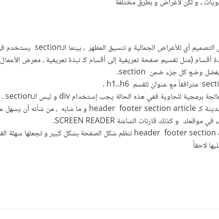
يات ، و لكن لأغراض و بطرق مختلفة
الـdiv يستخدم لأغراض التصميم أي للأغراض الجمالية و تنسيق ال
 أقسام (مثل تقسيم صفحة تعريفية إلى أقسام كـ نبذة تعريفية ، معرض الأعمال ،
ضل وضع كل جزء ضمن section.
رمجية للحاوية ففي هذه الحالة يجب إستخدام div و ليس الـsection .
إستخدامك للوسوم الحديثة كـ header footer section article و ما شابه ، م
وقعك و كذلك قارئات الشاشة SCREEN READER.
أيضاً الوسوم header footer section article تنظم شكل الصفحة بشكل كبير و تجعلها سهل
ها لاحقاً