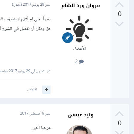
مروان ورد الشام
نشر
29 يوليو 2017
(معدل)
0
عذراً أخي لم أفهم المقصود با
هل يمكن أن تفصل في الشرح أكث
الأعضاء
2
تم التعديل في
29 يوليو 2017
بواسطة
اقتباس
وليد عيسى
نشر
9 أغسطس 2017
0
مرحبا اخى