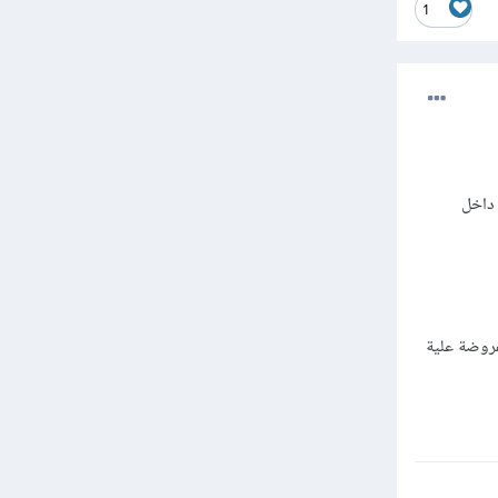
1
 داخل