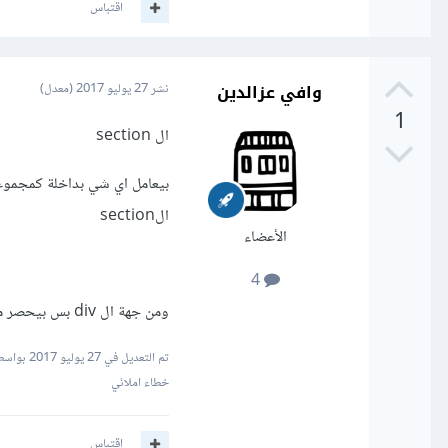
اقتباس
وافي عزالدين
نشر
27 يوليو 2017
(معدل)
1
ال section
بيعامل اي شي بداخلة كمجموع
الsection
الأعضاء
4
ومن جهة ال div بس بيحصر مابداخلة لكن لا يعاملهم كمجموعة واي كائن بداخلة يتصرف حسب الخصائص المفروضة علية
تم التعديل في
27 يوليو 2017
بواسطة
خطاء املائي
اقتباس