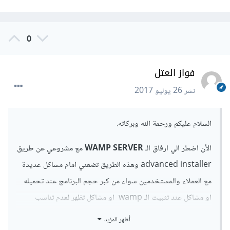
0
فواز العتل
نشر
26 يوليو 2017
السلام عليكم ورحمة الله وبركاته.
الأن اضطر الي ارفاق الـ
WAMP SERVER
مع مشروعي عن طريق
advanced installer وهذه الطريق تضعني امام مشاكل عديدة
مع العملاء والمستخدمين سواء من كبر حجم البرنامج عند تحميله
او مشاكل عند تثبيت الـ wamp او مشاكل تظهر لعدم تناسب
السيرفر مع نظام التشغيل او مشاكل ان العميل نسي تشغيل السيرفر
أظهر المزيد