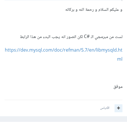
والمزيد ...
و عليكم السلام و رحمة الله و بركاته
هل هناك plugin او nuget package ل MySQL server ليتم
دمجها مع برنامجي بحيث لا تظهر اثناء تثبيت البرنامج ولا تحتاج
لست من مبرمجي الـ #C لكن اتصور انه يجب البدء من هذا الرابط
دمجها اثناء advanced installer وتشتغل تلقائياً مع تشغيله
https://dev.mysql.com/doc/refman/5.7/en/libmysqld.ht
دون هذه المشاكل ؟؟
ml
وعلي ما اظن ان البرنامج لا يحتاج الي Apache بل فقط MySQL
server بحيث يمكن مشاركتها ايضاً علي local network ..
موفق
وهل هذه الحزمة تقوم بهذه المهمة ؟
MySql.Server
اقتباس
اشكركم