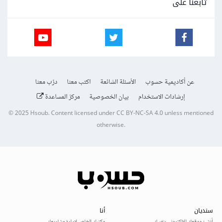
تابعنا على
عن أكاديمية حسوب
الأسئلة الشائعة
اكتب معنا
درّب معنا
إرشادات الاستخدام
بيان الخصوصية
مركز المساعدة
© 2025
Hsoub
.
Content licensed under
CC BY-NC-SA 4.0
unless mentioned
otherwise.