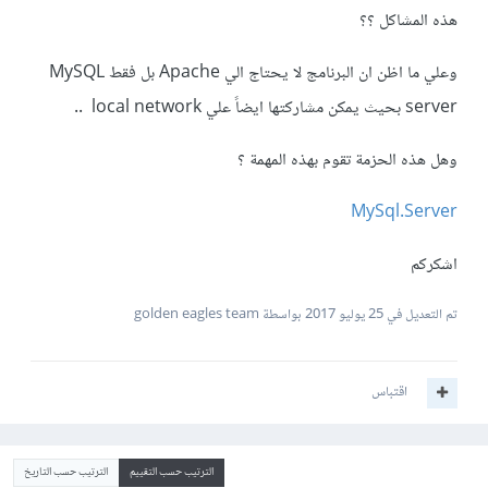
هذه المشاكل ؟؟
وعلي ما اظن ان البرنامج لا يحتاج الي Apache بل فقط MySQL
server بحيث يمكن مشاركتها ايضاً علي local network ..
وهل هذه الحزمة تقوم بهذه المهمة ؟
MySql.Server
اشكركم
تم التعديل في
25 يوليو 2017
بواسطة golden eagles team
اقتباس
الترتيب حسب التقييم
الترتيب حسب التاريخ