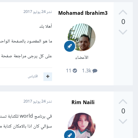
Mohamad Ibrahim3
نشر
24 يوليو 2017
0
أهلا بك
ما هو المقصود بالصفحة الواح
على كل يرجى مراجعة صفحة "
الأعضاء
11
1.3k
اقتباس
Rim Naili
نشر
24 يوليو 2017
0
في برنامج world للكتابة تستطيع كتابة عدة صفحات ( من الصفحة 1 الى ......)
سؤالي كان اذا بالامكان كتابة مقا