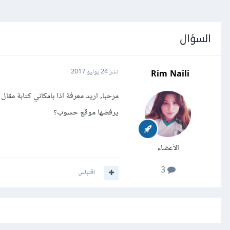
السؤال
Rim Naili
نشر
24 يوليو 2017
مرحبا, اريد معرفة اذا بامكاني كتابة م
يرفضها موقع حسوب؟
الأعضاء
3
اقتباس