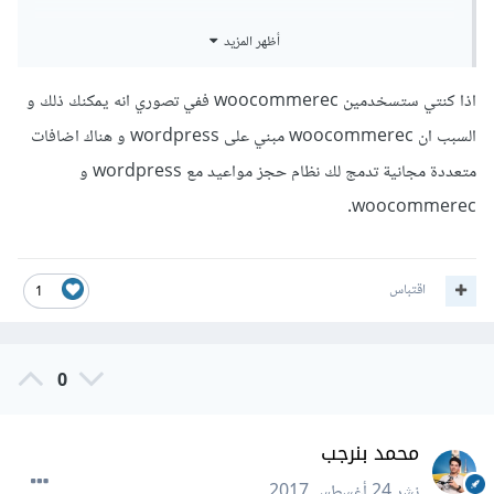
من خلال بحثي افضل المنصات platform
أظهر المزيد
هي woocommerec و magento لكن يوفرون نظام واحد
والاخر يجب عليك اضافتة او شراءة.
اذا كنتي ستسخدمين woocommerec ففي تصوري انه يمكنك ذلك و
السبب ان woocommerec مبني على wordpress و هناك اضافات
هل يوجد منصة الكترونية platform تجمع النظامين ويكون
متعددة مجانية تدمج لك نظام حجز مواعيد مع wordpress و
مجاني او على الاقل يوجد مدة تجريبية؟
woocommerec.
اقتباس
1
0
محمد بنرجب
نشر
24 أغسطس 2017