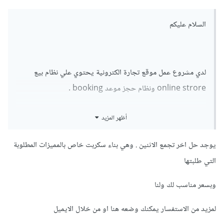
السلام عليكم
لدي مشروع عمل موقع تجارة الكترونية يحتوي علي نظام بيع
online strore ونظام حجز موعد booking .
من خلال بحثي افضل المنصات platform
أظهر المزيد
هي woocommerec و magento لكن يوفرون نظام واحد
والاخر يجب عليك اضافتة او شراءة.
يوجد حل اخر تجمع الاثنين . وهي بناء سكربت خاص بالمميزات المطلوبة
التي طلبتها
هل يوجد منصة الكترونية platform تجمع النظامين ويكون
مجاني او على الاقل يوجد مدة تجريبية؟
وبسعر مناسب لك ولنا
لمزيد من الاستفسار يمكنك وضعه هنا او من خلال الايميل