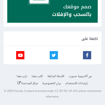
تابعنا على
عن أكاديمية حسوب
الأسئلة الشائعة
اكتب معنا
درّب معنا
إرشادات الاستخدام
بيان الخصوصية
مركز المساعدة
© 2025
Hsoub
.
Content licensed under
CC BY-NC-SA 4.0
unless mentioned
otherwise.