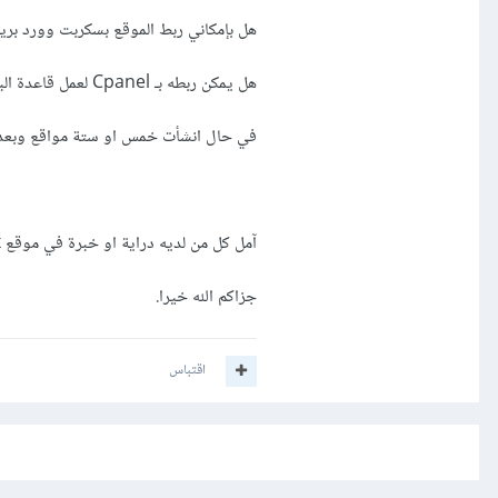
هل بإمكاني ربط الموقع بسكربت وورد بر
هل يمكن ربطه بـ Cpanel لعمل قاعدة البيانات للموقع ؟
في حال انشأت خمس او ستة مواقع وبعد ان
آمل كل من لديه دراية او خبرة في موقع wix يفيدني
جزاكم الله خيرا.
اقتباس