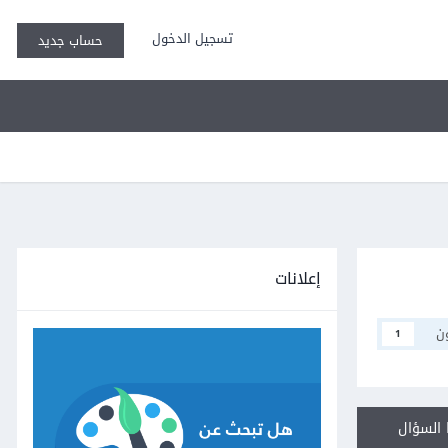
تسجيل الدخول
حساب جديد
إعلانات
ن
1
السؤال