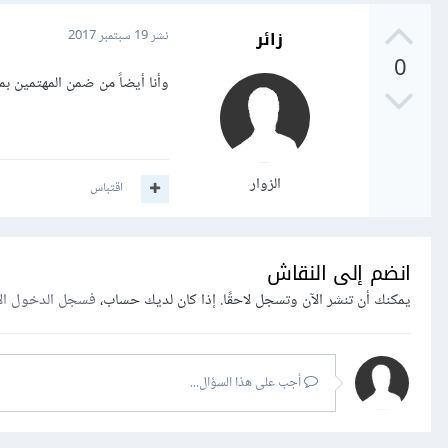
زائر
نشر
19 سبتمبر 2017
0
وأنا أيضاً من ضمن المهتمين بموقع wix لما يتميز به من إمكانيات عالية في ب
الزوار
اقتباس
انضم إلى النقاش
يمكنك أن تنشر الآن وتسجل لاحقًا. إذا كان لديك حساب،
فسجل الدخول ال
أجب على هذا السؤال...