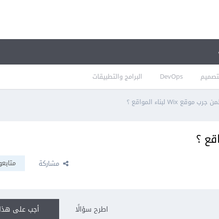
تصميم
DevOps
البرامج والتطبيقات
ب موقع Wix لبناء المواقع ؟
متابعو
مشاركة
اطرح سؤالًا
أجب على هذا 