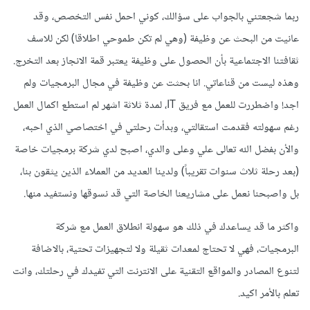
ربما شجعتني بالجواب على سؤالك، كوني احمل نفس التخصص، وقد
عانيت من البحث عن وظيفة (وهي لم تكن طموحي اطلاقا) لكن للاسف
ثقافتنا الاجتماعية بأن الحصول على وظيفة يعتبر قمة الانجاز بعد التخرج.
وهذه ليست من قناعاتي. انا بحثت عن وظيفة في مجال البرمجيات ولم
اجد! واضطررت للعمل مع فريق IT، لمدة ثلاثة اشهر لم استطع اكمال العمل
رغم سهولته فقدمت استقالتي، وبدأت رحلتي في اختصاصي الذي احبه،
والأن بفضل الله تعالى علي وعلى والدي، اصبح لدي شركة برمجيات خاصة
(بعد رحلة ثلاث سنوات تقريباً) ولدينا العديد من العملاء الذين يثقون بنا،
بل واصبحنا نعمل على مشاريعنا الخاصة التي قد نسوقها ونستفيد منها.
واكثر ما قد يساعدك في ذلك هو سهولة انطلاق العمل مع شركة
البرمجيات، فهي لا تحتاج لمعدات ثقيلة ولا لتجهيزات تحتية، بالاضافة
لتنوع المصادر والمواقع التقنية على الانترنت التي تفيدك في رحلتك، وانت
تعلم بالأمر اكيد.