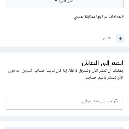
أظهر المزيد
4. لتعطي نفسك وصول كامل للملفات بالمجلد، قم بالضغط بالزر
الاعدادات لم اجها مطابقة عندي
الأيمن على الملف واختيار Properties من ثم Security من
ثم Add
اقتباس
5. اضغط على Select a principal ثم اضافة حسابك
6. اسمح بالتحكم الكامل للملفات.
انضم إلى النقاش
يمكنك أن تنشر الآن وتسجل لاحقًا. إذا كان لديك حساب،
فسجل الدخول
الآن
لتنشر باسم حسابك.
أجب على هذا السؤال...