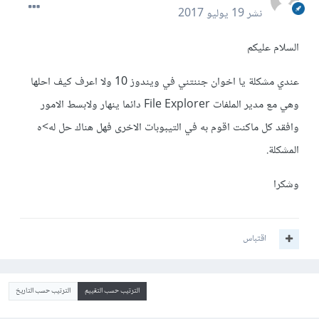
نشر
19 يوليو 2017
السلام عليكم
عندي مشكلة يا اخوان جننتني في ويندوز 10 ولا اعرف كيف احلها
وهي مع مدير الملفات File Explorer دائما ينهار ولابسط الامور
وافقد كل ماكنت اقوم به في التيبوبات الاخرى فهل هناك حل له>ه
المشكلة.
وشكرا
اقتباس
الترتيب حسب التقييم
الترتيب حسب التاريخ