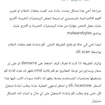
صراحة أخي هذا مشكل يحدث عادة عند العبث بملفات النظام او تغيير
القيم الافتراضية بالرجستري او نتيجة لبعض البرمجيات الخبيثة أقترح
عليك بعمل فحص جهازك من هذه البرمجيات الخبيثة و اقترح عليك
برنامج malwarebytes
ايضا اخي في حالة لم تفلح الطريقة الاولى قم باعادة تفقد ملفات النظام
بواسطة sfc scan
وإليك الطريقة اذا كنت لا تعرف كيف اضغط على demarre او على زر
شعار وينداوز من لوحة المفاتيح ثم قم بكاتبة cmd تظهر لك هذه الاداة قم
بتشغيلها بصلحيات المستخدم بعدها يظهر لك نافذة سوداء اكتب فيها هذا
السطر sfc /scannow و انتظر لتنتهي العملية عادة يطلب اعادة تشغيل
لكن حتى ولم يطلب قم بإعادة التشغيل على اي حال و انشاء الله المشكل
سيزول