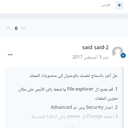
اقتباس
0
said said-2
نشر
3 أغسطس 2017
حل آخر: بالسماح لنفسك بالوصول إلى محتويات المجلد
1. قم بفتح ال File explorer واضغط بالزر الأيمن على مكان
تخزين الملفات
2. اختار Security ومن ثم Advanced
3.اضغط Change لل owner وفي النافذة الجديدة
اضغط Advanced وأدخل اسم المستخدم واضغط OK