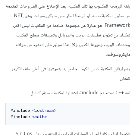
بلغة البرمجة المكتوب بها تلك المكتبة. بعد الإطلاع على الشروحات المقدمة
من مطور المكتبة نفسه. لو فرضنا اطار عمل مايكروسوفت وهو .NET
Framework. هو عبارة عن مجموعة ضخمة من المكتبات ليس اكثر،
تمكنك من تطوير تطبيقات الويب والموبايل وتطبيقات سطح المكتب
وخدمات الويب وغيرها الكثير، وكل هذا موثق على العديد من مواقع
مايكروسوفت.
يتم ارفاق المكتبة ضمن الكود الخاص بنا بتعرفيها في أعلى ملف الكود،
كمثال
لغة ++C تستخدم include# للاشارة لمكتبة معينة، كمثال
#include 
<iostream>
#include 
<math>
نلاحظ اننا بإمكاننا اجراء العمليات الرياضية المتقدمة مثل Sin Cos,