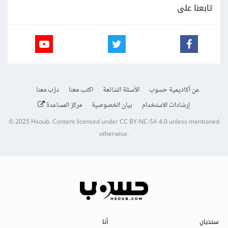
تابعنا على
عن أكاديمية حسوب
الأسئلة الشائعة
اكتب معنا
درّب معنا
إرشادات الاستخدام
بيان الخصوصية
مركز المساعدة
© 2025
Hsoub
.
Content licensed under
CC BY-NC-SA 4.0
unless mentioned
otherwise.