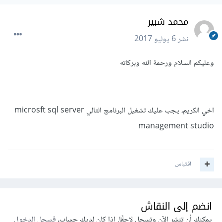
محمد شبير
نشر
6 يوليو 2017
وعليكم السلام ورحمة الله وبركاته
اخي الكريم، يجب عليك تشغيل البرنامج التالي microsft sql server
management studio
اقتباس
انضم إلى النقاش
يمكنك أن تنشر الآن وتسجل لاحقًا. إذا كان لديك حساب،
فسجل الدخول