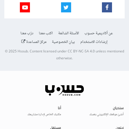
عن أكاديمية حسوب
الأسئلة الشائعة
اكتب معنا
درّب معنا
إرشادات الاستخدام
بيان الخصوصية
مركز المساعدة
© 2025
Hsoub
.
Content licensed under
CC BY-NC-SA 4.0
unless mentioned
otherwise.