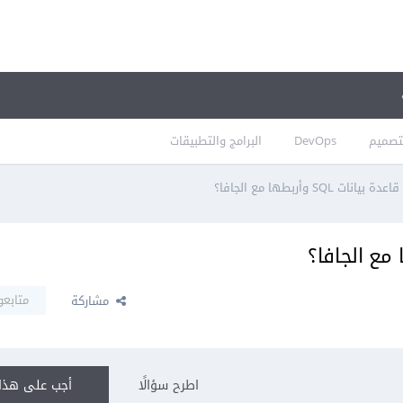
تصميم
DevOps
البرامج والتطبيقات
نات SQL وأربطها مع الجافا؟
متابعو
مشاركة
اطرح سؤالًا
أجب على هذا 