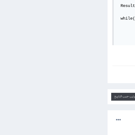
 Result
 while(
       
       
       
ترتيب حسب التاريخ