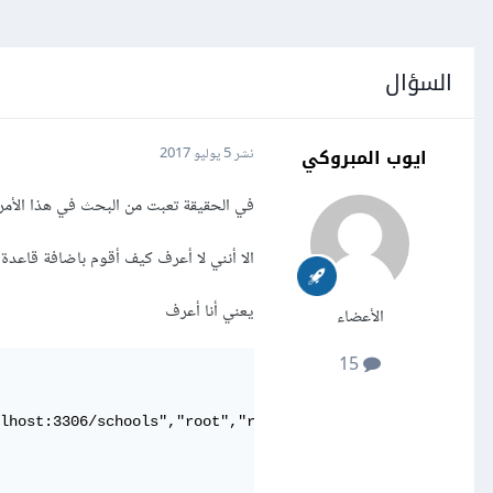
السؤال
ايوب المبروكي
نشر
5 يوليو 2017
في الحقيقة تعبت من البحث في هذا الأمر ،
الا أنني لا أعرف كيف أقوم باضافة قاعدة 
يعني أنا أعرف
الأعضاء
15
lhost:3306/schools","root","root");
