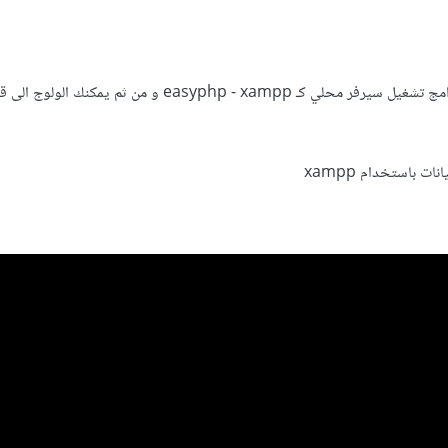
يجب ان تقوم بتحميل احد برامج تشغيل سيرفر محلي كـ easyphp - xampp و من ثم
ت باستخدام xampp