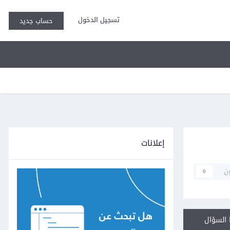
تسجيل الدخول
حساب جديد
إعلانات
ن
0
السؤال