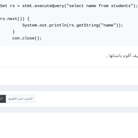
Set rs = stmt.executeQuery("select name from students");

rs.next()) {

         System.out.println(rs.getString("name"));

     }

     con.close();
ف أقوم بانشائها ..
الترتيب حسب التقييم
ال