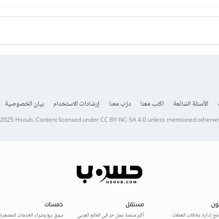
الأسئلة الشائعة
اكتب معنا
درّب معنا
إرشادات الاستخدام
بيان الخصوصية
 2025
Hsoub
.
Content licensed under
CC BY-NC-SA 4.0
unless mentioned otherwi