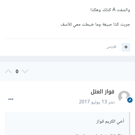
والشفت A كذلك وهكذا
جربت كذا صيغة وما ضبطت معي للأسف
مرفق الملف و بامكانك الاطلاع على الصيغ التي اضفتها مكان
الاسماء في ورقة "الاسايمنت"
اقتباس
ملاحظة:
أي تغير في الاسماء في ورقة "الجدول" يتم تغييره تلقائيا
0
موفقة
فواز العتل
نشر
13 يوليو 2017
مساعدة جدول ذو القعدة 1438.xlsx
Unavailable
أخي الكريم فواز