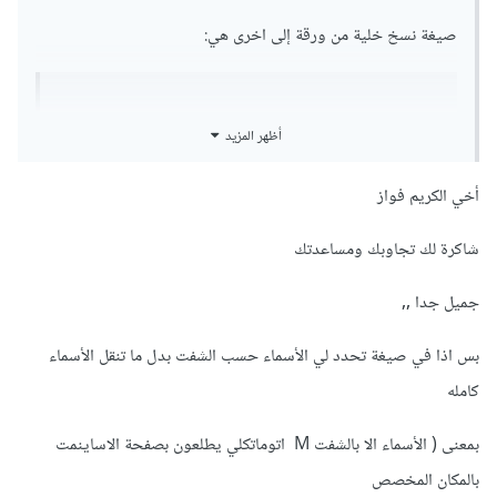
صيغة نسخ خلية من ورقة إلى اخرى هي:
+SourceSheet!Cell
أظهر المزيد
و اليك خطوات اضافة الصيغة(حسب الملف الذي أرفقتيه):
أخي الكريم فواز
1- انتقلي الى ورقة "الاسايمنت"
شاكرة لك تجاوبك ومساعدتك
2- حددي الخلية التي تريدين نسخ البيانات
اليها
جميل جدا ,,
3- في خانة الصيغة أدخلي علامة الزائد
+
بس اذا في صيغة تحدد لي الأسماء حسب الشفت بدل ما تنقل الأسماء
4- انقري بالزر
الايسر
على "
الجدول
" لتتم اضافته في خانة الصيغة
كامله
5- انقري بالزر
الايمن
على "
الاسايمنت
"
بمعنى ( الأسماء الا بالشفت M اتوماتكلي يطلعون بصفحة الاساينمت
بالمكان المخصص
6- أدخلي الان
رقم الخلية
التي تريدين نسخها من ورقة "
الجدول
"