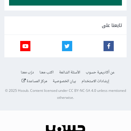
تابعنا على
عن أكاديمية حسوب
الأسئلة الشائعة
اكتب معنا
درّب معنا
إرشادات الاستخدام
بيان الخصوصية
مركز المساعدة
© 2025
Hsoub
.
Content licensed under
CC BY-NC-SA 4.0
unless mentioned
otherwise.