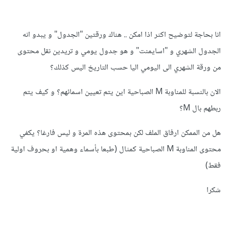
انا بحاجة لتوضيح اكثر اذا امكن .. هناك ورقتين "الجدول" و يبدو انه
الجدول الشهري و "اسايمنت" و هو جدول يومي و تريدين نقل محتوى
من ورقة الشهري الى اليومي اليا حسب التاريخ اليس كذلك؟
الان بالنسبة للمناوبة M الصباحية اين يتم تعيين اسمائهم؟ و كيف يتم
ربطهم بال M؟
هل من الممكن ارفاق الملف لكن بمحتوى هذه المرة و ليس فارغا؟ يكفي
محتوى المناوبة M الصباحية كمثال (طبعا بأسماء وهمية او بحروف اولية
فقط)
شكرا