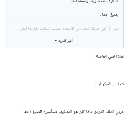
شاكرة لك تجاوبك ومساعدتك
جميل جدا ,,
بس اذا في صيغة تحدد لي الأسماء حسب الشفت بدل ما تنقل
الأسماء كامله
أظهر المزيد
بمعنى ( الأسماء الا بالشفت M اتوماتكلي يطلعون بصفحة
اهلا أختي الفاضلة
الاساينمت بالمكان المخصص
والشفت A كذلك وهكذا
لا داعي للشكر ابدا
جربت كذا صيغة وما ضبطت معي للأسف
جربي الملف المرفق فاذا كان هو المطلوب فسأشرح الصيغ لاحقا