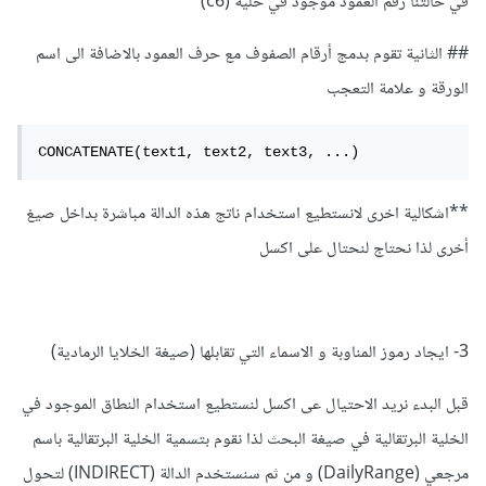
في حالتنا رقم العمود موجود في خلية (c6)
## الثانية تقوم بدمج أرقام الصفوف مع حرف العمود بالاضافة الى اسم
الورقة و علامة التعجب
CONCATENATE(text1, text2, text3, ...)
**اشكالية اخرى لانستطيع استخدام ناتج هذه الدالة مباشرة بداخل صيغ
أخرى لذا نحتاج لنحتال على اكسل
3- ايجاد رموز المناوبة و الاسماء التي تقابلها (صيغة الخلايا الرمادية)
قبل البدء نريد الاحتيال عى اكسل لنستطيع استخدام النطاق الموجود في
الخلية البرتقالية في صيغة البحث لذا نقوم بتسمية الخلية البرتقالية باسم
مرجعي (DailyRange) و من ثم سنستخدم الدالة (INDIRECT) لتحول