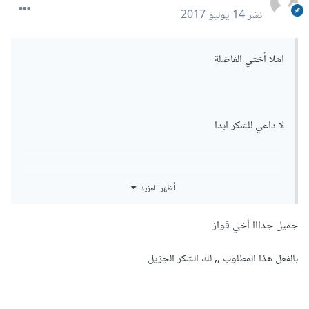
نشر
14 يوليو 2017
اهلا أختي الفاضلة
لا داعي للشكر ابدا
أظهر المزيد
جربي الملف المرفق فاذا كان هو المطلوب فسأشرح الصيغ لاحقا
جميل جدااا أخي فواز
في ورقة الاسايمنت وضعت خلية زرقاء أدخلي فيها اليوم بالهجري
بالفعل هذا المطلوب ,, لك الشكر الجزيل
اليوم فقط و غيري أكثر من مرة للتجربة