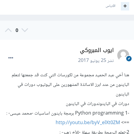
اقتباس
0
ايوب المبروكي
نشر
25 يونيو 2017
هنا أخي عبد الحميد مجموعة من لكورسات التي كنت قد جمعتها لتعلم
البايثون من عند ابرز الاساتذة المشهورين على اليوتيوب دورات في
البايثون
دورات في البايثوندورات في البايثون
-1 Python programming برمجة بايثون اساسيات -محمد عيسى- :
http://youtu.be/byV_elXt0ZM
==>
2-تعلم البرمجة بطريقة سهلة -للأخ زهير- :