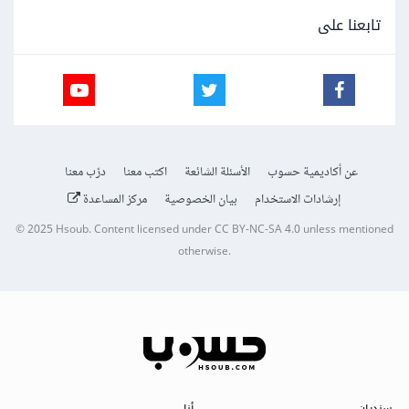
تابعنا على
عن أكاديمية حسوب
الأسئلة الشائعة
اكتب معنا
درّب معنا
إرشادات الاستخدام
بيان الخصوصية
مركز المساعدة
© 2025
Hsoub
.
Content licensed under
CC BY-NC-SA 4.0
unless mentioned
otherwise.