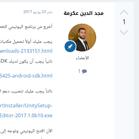
مجد الدين عكرمة
نشر
23 يونيو 2017
1
أخرج من برنامج اليونيتي كخط
يجب عليك أولاً تحميل مكتبات الجافا JDK يمكنك تحم
ownloads-2133151.html
الأعضاء
ثانياً يجب أن يكون لديك Android SDK وأيضاً يمكنك تحميله من هنا:
1
5425-android-sdk.html
ثالثاً يجب عليك تنصيب دعم ال
Installer/UnitySetup-
Editor-2017.1.0b10.exe