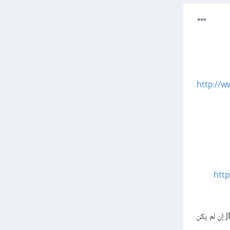
http://
htt
الآن افتح اليونيتي وتوجه إلى Edit -> Preferences من الشريط العلوي ثم حدد مكان الSDK ومكان الـJDK إن لم يكن