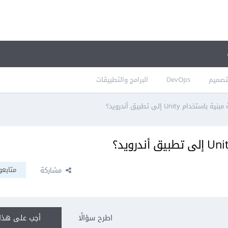
تصميم
DevOps
البرامج والتطبيقات
دام Unity إلى تطبيق أندرويد؟
متابعو
مشاركة
اطرح سؤالًا
أجب على هذا 