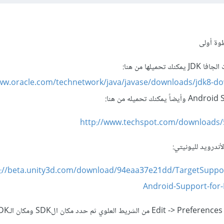
وة أولى
يلها من هنا:
www.oracle.com/technetwork/java/javase/downloads/jdk8-d
http://www.techspot.com/downloads/
أندرويد لليونيتي:
p://beta.unity3d.com/download/94eaa37e21dd/TargetSupport
Android-Support-for-