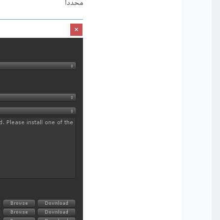
محدداً