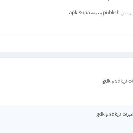
ه apk & ipa
 واgdk
لsdk واgdk