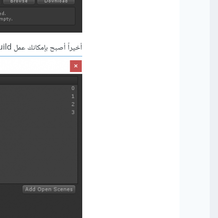
أخيراً أصبح بإمكانك عمل Build للمشروع واختيار منصة الأندرويد من File -> Build Settings