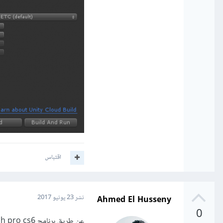
اقتباس
Ahmed El Husseny
نشر
23 يونيو 2017
0
عن طريق برنامج adobe flash pro cs6 بلغه AS3