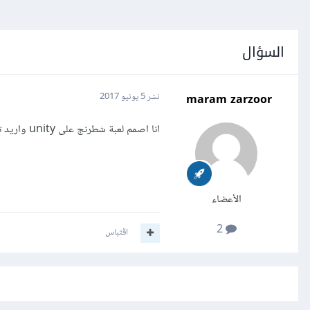
السؤال
maram zarzoor
نشر
5 يونيو 2017
انا اصمم لعبة شطرنج على unity واريد تحويلها لتطبيق أندرويد كيف أستطيع ذلك؟؟
الأعضاء
2
اقتباس