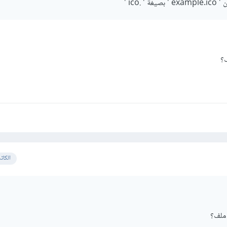
.ico '
ف؟
الكات
 ملف؟