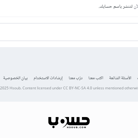
آن
لتنشر باسم حسابك.
الأسئلة الشائعة
اكتب معنا
درّب معنا
إرشادات الاستخدام
بيان الخصوصية
 2025
Hsoub
.
Content licensed under
CC BY-NC-SA 4.0
unless mentioned otherwi