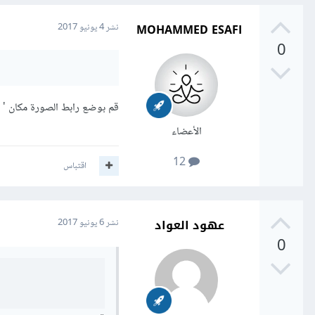
MOHAMMED ESAFI
نشر
4 يونيو 2017
0
قم بوضع رابط الصورة مكان ' example.ico ' بصيغة ' .ico '
الأعضاء
12
اقتباس
عهود العواد
نشر
6 يونيو 2017
0