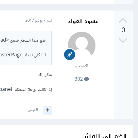
عهود العواد
نشر
7 يونيو 2017
0
ضع هذا السطر ضمن <head></head>
اذا كان لديك MasterPage يفضل وضعها فيها، لكي تطبق على باقي الصفحات.
الأعضاء
شكرا لك.
302
إذا كانت لوحة التحكم c-panel والموقع ووردبريس ماهو اسم ملف masterPage في هذه الحالة؟
اقتباس
انضم إلى النقاش