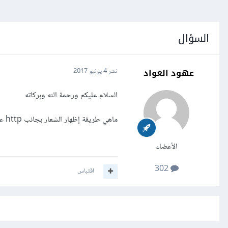
السؤال
عهود العواد
نشر
4 يونيو 2017
السلام عليكم ورحمة الله وبركاته
ماهي طريقة إظهار الشعار بجانب http عنوان الموقع؟ علما بأن الاستضافة بلوهوست والموقع ووردبريس
الأعضاء
302
اقتباس