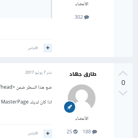
الأعضاء
302
اقتباس
طارق جهاد
نشر
7 يونيو 2017
0
ضع هذا السطر ضمن <head></head>
اذا كان لديك MasterPage يفضل وضعها فيها، لكي تطبق على باقي الصفحات.
الأعضاء
25
188
اقتباس