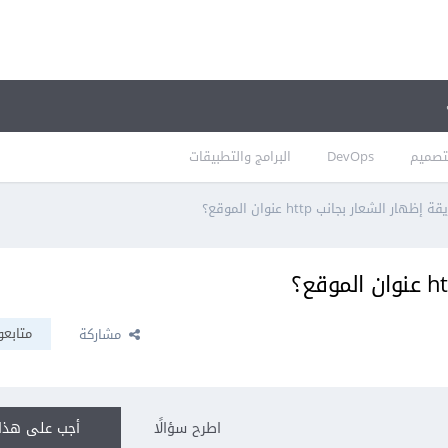
تصميم
DevOps
البرامج والتطبيقات
ار الشعار بجانب http عنوان الموقع؟
متابعو
مشاركة
اطرح سؤالًا
أجب على هذا 