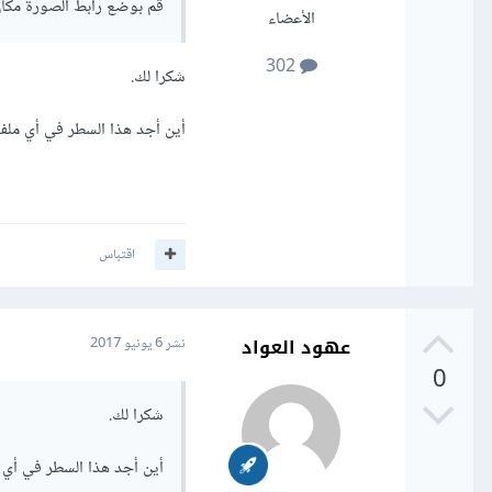
قم بوضع رابط الصورة مكان ' example.ico ' بصيغة ' 
الأعضاء
302
شكرا لك.
أين أجد هذا السطر في أي مل
اقتباس
عهود العواد
نشر
6 يونيو 2017
0
شكرا لك.
أين أجد هذا السطر في أي