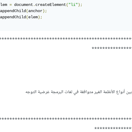
lem 
=
 document
.
createElement
(
"li"
);
appendChild
(
anchor
);
appendChild
(
elem
);
**************************************************
***************
بين أنواع الأنظمة الغير متوافقة في لغات البرمجة غرضية التوجه
**************************************************
**************