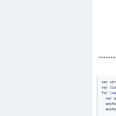
*******
var
 str
var
 lis
for
(
va
var
 a
  ancho
  ancho