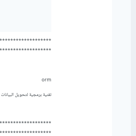
*******************
*******************
orm
تقنية برمجية لتحويل البيانات 
*******************
*******************