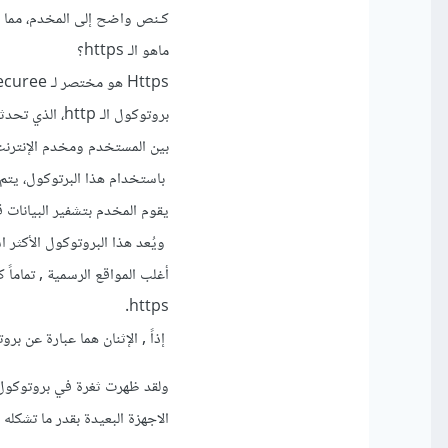
كـنص واضح إلى المخدم، مما يعن
ماهو الـ https؟
بروتوكول الـ http، الذي تحدثنا عنه أعلاه، بكل تفاصيله، وبروتوكول الـ
بين المستخدم ومخدم الإنترنت من أجل 
باستخدام هذا البرتوكول، يتم 
يقوم المخدم بتشفير البيانات ق
ويُعد هذا البروتوكول الأكثر ا
أغلب المواقع الرسمية , تماما
https.
إذاً , الإثنان هما عبارة عن برو
ولقد ظهرت ثغرة في بروتوكو
الاجهزة البعيدة بقدر ما تشكله 