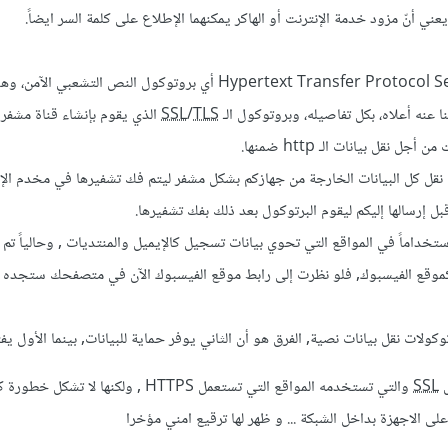
ي أنّ مزود خدمة الإنترنت أو الهاكر يمكنهما الإطلاع على كلمة السر ايضاً.
Https هو مختصر لـ Hypertext Transfer Protocol Securee أي بروتوكول النص التشع
TLS
/
SSL
الذي يقوم بإنشاء قناة مشفرة
نقل بيانات الـ http ضمنها.
نقل كل البيانات الخارجة من جهازكم بشكل مشفر ليتم فك تشفيرها في مخدم الإن
بل إرسالها إليكم ليقوم البرتوكول بعد ذلك بفك تشفيرها.
ستخداماً في المواقع التي تحوي بيانات تسجيل كالإيميل والمنتديات , وحالياً تم
ً كموقع الفيسبوك, فلو نظرت إلى رابط موقع الفيسبوك الآن في متصفحك ستجده يب
توكولات نقل بيانات نصية, الفرق هو أن الثاني يوفر حماية للبيانات, بينما الأول يفتق
ل
SSL
والتي تستخدمه المواقع التي تستعمل HTTPS , ولكنها لا ت
على الاجهزة بداخل الشبكة ... و ظهر لها ترقيع امني مؤخرا