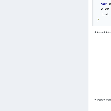
var
 e
  elem
.
  list
.
}
*******
*******