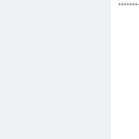
*******