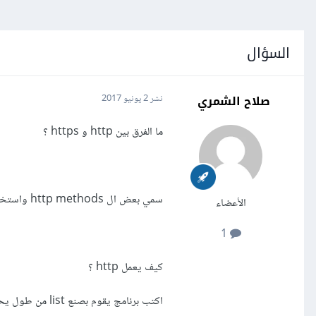
السؤال
صلاح الشمري
نشر
2 يونيو 2017
ما الفرق بين http و https ؟
سمي بعض ال http methods واستخدامها ؟
الأعضاء
1
كيف يعمل http ؟
اكتب برنامج يقوم بصنع list من طول يحدده المستخدم ( input (