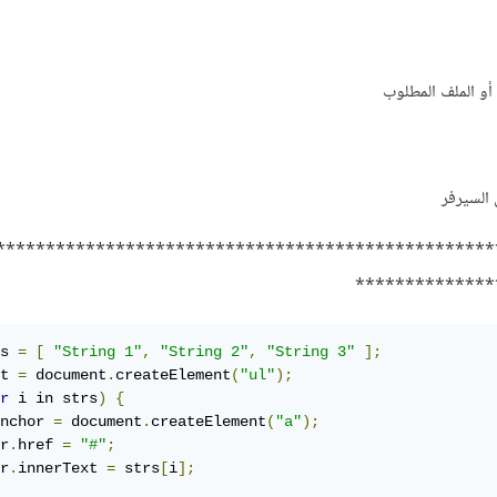
أو الملف المطلوب
السيرفر
**************************************************
**************
s 
=
[
"String 1"
,
"String 2"
,
"String 3"
];
t 
=
 document
.
createElement
(
"ul"
);
r
 i in strs
)
{
nchor 
=
 document
.
createElement
(
"a"
);
r
.
href 
=
"#"
;
r
.
innerText 
=
 strs
[
i
];