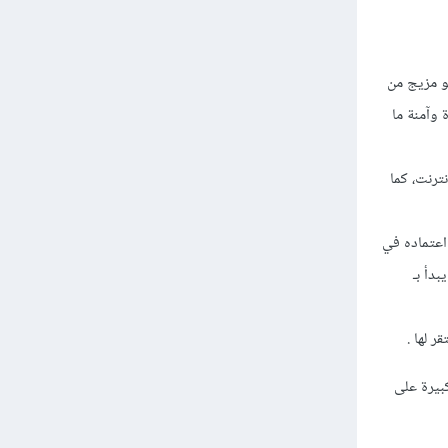
بي الآمن، وهو مزيج من
 وآمنة ما
ترنت، كما
 اعتماده في
دأ بـ
ر لها .
شكل خطورة كبيرة على