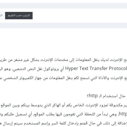
الترتيب حسب التقييم
ال
فح الإنترنت لديك بنقل المعلومات إلى مخدمات الإنترنت بشكل غير مشفر عن طري
يدعى HTTP، وهو مختصر لـ Hyper Text Transfer Protocol أي بروتوكول نقل النص التشع
قع الإنترنت والأداة التي تسمح لكم بنقل المعلومات من جهاز الكمبيوتر الشخصي عب
 استخدام الـ http؟
ر مكشوفة لمزود الإنترنت الخاص بكم أو الهاكر الذي يتوسط بينكم وبين الموقع 
الدخول إليه عند استخدام الـ http، وهي تبدأ من اللحظة التي تقومون فيها بطلب الموقع، أي تسجيل طلبك
الإضافة إلى ذلك، في حال قمتم بإدخال كلمة السر وإسم المستخدم سيتم إرسال هذ