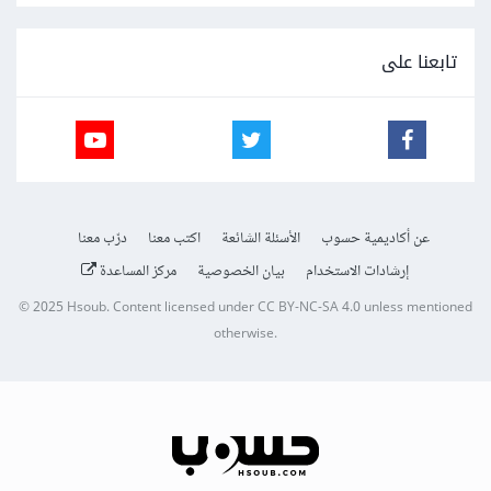
تابعنا على
عن أكاديمية حسوب
الأسئلة الشائعة
اكتب معنا
درّب معنا
إرشادات الاستخدام
بيان الخصوصية
مركز المساعدة
© 2025
Hsoub
.
Content licensed under
CC BY-NC-SA 4.0
unless mentioned
otherwise.