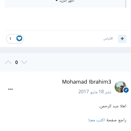
أظهر المزيد
3- عرض مفصل لمناقشة العنوان
4- إعداد خاتمة تلخص الموضوع
اقتباس
1
ثانيا-من ناحية الموضوع:
1- اختيار الموضوع.
0
2- تحديد الإشكالات التي يثيرها الموضوع المتناول.
Mohamad Ibrahim3
3- ضبط المعلومات والمصادر وتوثيقها. .
نشر
18 مايو 2017
4- تحديد مناهج البحث التي سيتم الاعتماد عليها
اهلا عبد الرحمن،
5-مناقشة الإشكاليات في عرض مفصل
راجع صفحة
اكتب معنا
6- خاتمة تبرز خلاصة الموضوع وأهم الحلول المقترحة للإشكاليات