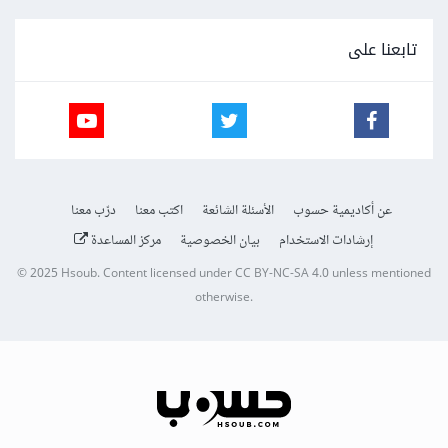
تابعنا على
عن أكاديمية حسوب
الأسئلة الشائعة
اكتب معنا
درّب معنا
إرشادات الاستخدام
بيان الخصوصية
مركز المساعدة
© 2025
Hsoub
.
Content licensed under
CC BY-NC-SA 4.0
unless mentioned
otherwise.