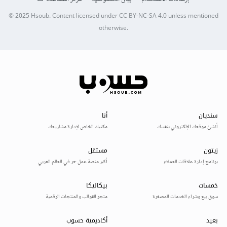
© 2025
Hsoub
.
Content licensed under
CC BY-NC-SA 4.0
unless mentioned
otherwise.