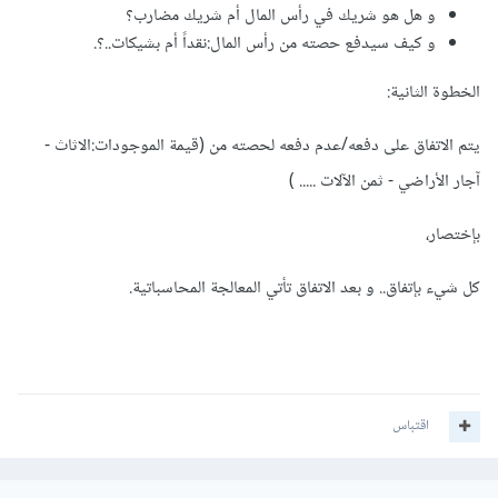
و هل هو شريك في رأس المال أم شريك مضارب؟
و كيف سيدفع حصته من رأس المال:نقداً أم بشيكات..؟.
الخطوة الثانية:
يتم الاتفاق على دفعه/عدم دفعه لحصته من (قيمة الموجودات:الاثاث -
آجار الأراضي - ثمن الآلات ..... )
بإختصار،
كل شيء بإتفاق.. و بعد الاتفاق تأتي المعالجة المحاسباتية.
اقتباس