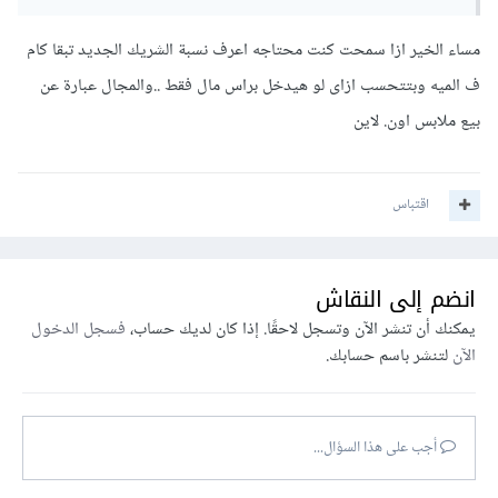
إذا حصة الشريك الجديد = (70000 × 100) ÷ 320000
مساء الخير ازا سمحت كنت محتاجه اعرف نسبة الشريك الجديد تبقا كام
والناتج هنا = 21.875 % حصة الشريك الجديد السادس
ف الميه وبتتحسب ازاى لو هيدخل براس مال فقط ..والمجال عبارة عن
----------------------
بيع ملابس اون. لاين
أما إذا كانت شراكته بالمال + خبرة أو مجهود أو كلاهما - فنقوم أولاً
اقتباس
بحساب مجهودة أو خبرته كم تساوى/يساويان فى المشروع (مثلاً
100000) - ونجمع عليهم رأس ماله المضاف
(100000+70000=170000) - ثم نحسب شراكته بالمعادلة
انضم إلى النقاش
السابقة كالتالى
يمكنك أن تنشر الآن وتسجل لاحقًا. إذا كان لديك حساب،
فسجل الدخول
الآن
لتنشر باسم حسابك.
رأس المال النهائى 170000 + 250000 = 420000
حصة الشريك الجديد = (170000 × 100) ÷ 420000
أجب على هذا السؤال...
= 40.48%