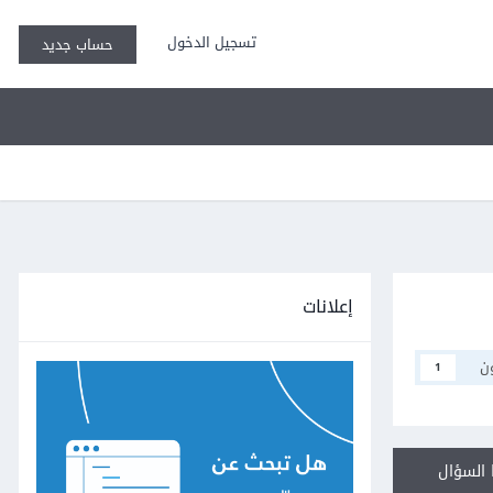
تسجيل الدخول
حساب جديد
إعلانات
ن
1
السؤال