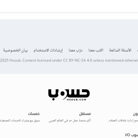
الأسئلة الشائعة
اكتب معنا
درّب معنا
إرشادات الاستخدام
بيان الخصوصية
 2025
Hsoub
.
Content licensed under
CC BY-NC-SA 4.0
unless mentioned otherwi