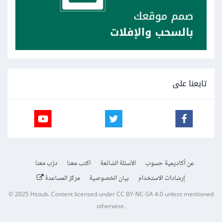
تابعنا على
عن أكاديمية حسوب
الأسئلة الشائعة
اكتب معنا
درّب معنا
إرشادات الاستخدام
بيان الخصوصية
مركز المساعدة
© 2025
Hsoub
.
Content licensed under
CC BY-NC-SA 4.0
unless mentioned
otherwise.