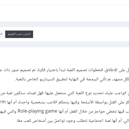
الترتيب حسب التقييم
ال
هل على الإطلاق، فخطوات تصميم اللعبة تبدأ باختيار فكرة، ثم تصميم صور ذات ج
 مشهد، ثم تأتي البرمجة في النهاية لتطبيق السيناريو الخاص باللعبة.
من الواجب عليك تحديد نوع اللعبة التي ستعمل عليها؛ فهل لعبتك ستكون لعبة من
نوع FBS وهي الألعاب التي تُركز ع
game والتي يجب على اللاعب فيها تخطي حواجز من خلال القفز
، أم أنها لعبة اجتماعية تتطلب وجود تواصل بين أشخاص للعب معًا.