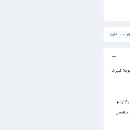
ترتيب حسب التاريخ
ودة كبيرة،
لى القتل بواسطة الأسلحة وفيها يتحكم اللاعب بشخصية واحدة، أم أنها Platform
، أم أنها Role-playing game والتي فيها يتقمص