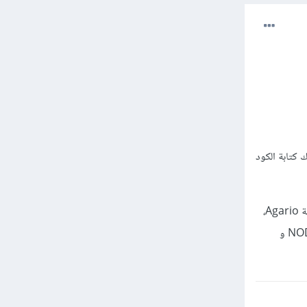
مج خاصة تسهل عليك كتابة الكود
2- ألعاب الجافا سكريبت: و هي ألعاب على المتصفح و لا تحتاج برنامج أدوبي فلاش بلاير لتشغيلها! في مثل لعبة Agario،
وهذه الأخيرة برمجة لتكون في الوقت الحقيقي. و لبرمجة لعبة مشابهة يجب عليك أن تكون على دراية بـ NODE.js و