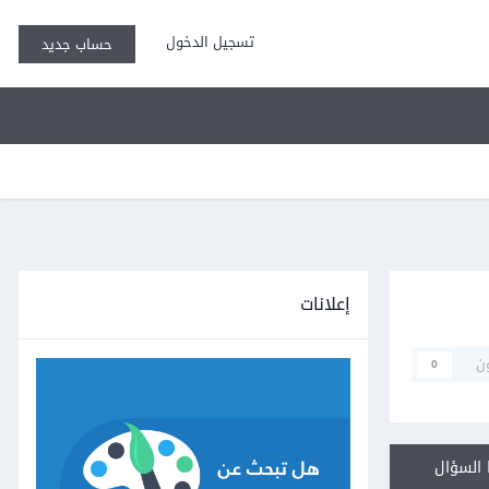
تسجيل الدخول
حساب جديد
إعلانات
ن
0
السؤال