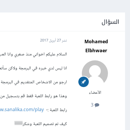
السؤال
Mohamed
نشر
27 أبريل 2017
Elbhwaer
السلام عليكم اخواني منذ صغري وانا العب
انا ليس لدي خبره في البرمجة ولاكن سأتعلم
ارجو من الاشخاص المتقديم في البرمجة 
الأعضاء
وهذا هو رابط اللعبة فقط قم بتسجيل من 
3
رابط اللعبة :-
ww.sanalika.com/play
كيف تم تصميم اللعبة وشكرأأأأأأأ