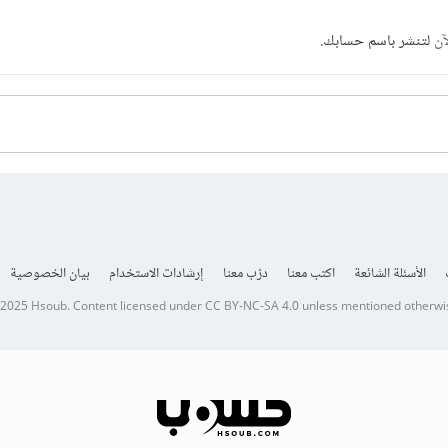
آن
لتنشر باسم حسابك.
الأسئلة الشائعة
اكتب معنا
درّب معنا
إرشادات الاستخدام
بيان الخصوصية
 2025
Hsoub
.
Content licensed under
CC BY-NC-SA 4.0
unless mentioned otherwi