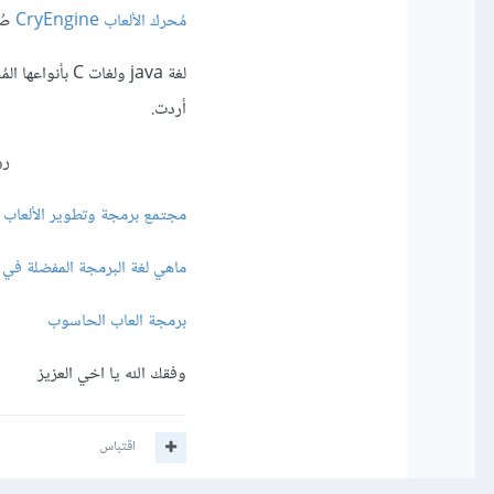
مُحرك الألعاب CryEngine
صُن
لغة java ولغات
أردت.
روابط لنقاشات ن
مجتمع برمجة وتطوير الألعا
ماهي لغة البرمجة المفضلة في 
برمجة العاب الحاسوب
وفقك الله يا اخي العزيز
اقتباس