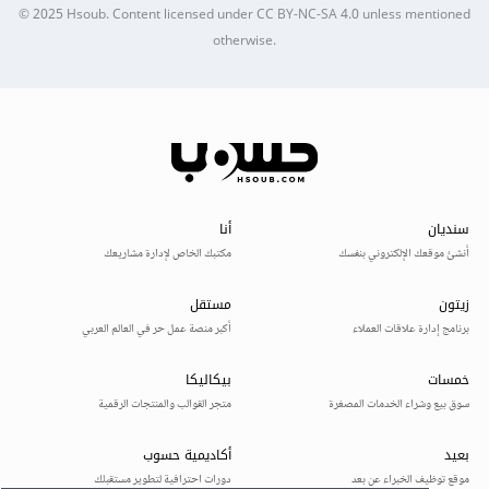
© 2025
Hsoub
.
Content licensed under
CC BY-NC-SA 4.0
unless mentioned
otherwise.