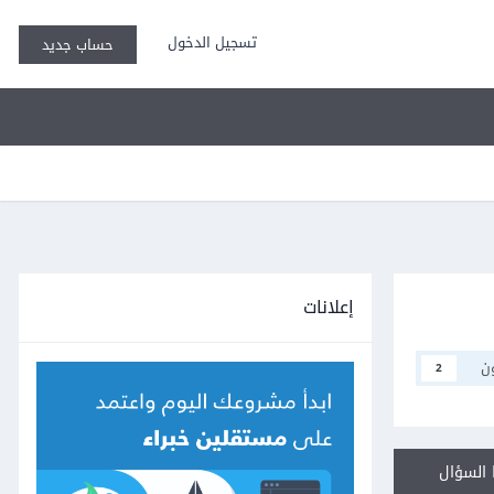
تسجيل الدخول
حساب جديد
إعلانات
ن
2
السؤال