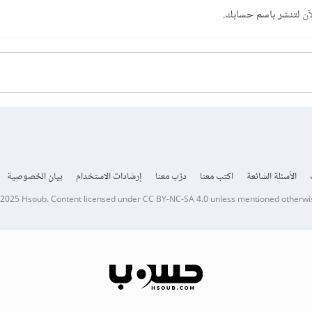
آن
لتنشر باسم حسابك.
الأسئلة الشائعة
اكتب معنا
درّب معنا
إرشادات الاستخدام
بيان الخصوصية
 2025
Hsoub
.
Content licensed under
CC BY-NC-SA 4.0
unless mentioned otherwi