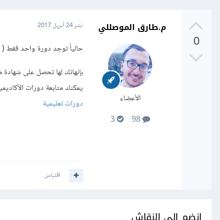
م.طارق الموصللي
نشر
24 أبريل 2017
0
حالياً توجد دورة واحد فقط (
بإنهائك لها تحصل على شهادة مو
يمكنك متابعة دورات الأكاديمية
الأعضاء
دورات تعليمية
3
98
اقتباس
انضم إلى النقاش