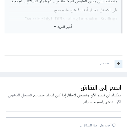
بالضغط على يمين الماوس ثم خصائص .. ثم خيار التوافق .. ثم نجد
في الاسفل الخيار أدناه فنضع عليه صح
(Override high DPI scaling behavior .Scaling
أظهر المزيد
performed by .. ونختار Application)
او بالعربي (تجاوز سلوك تغيير حجم النقاط في كل بوصة (DBI) يتم
تغيير الحجم بالواسطة
اقتباس
مية بالمية حيشتغل
ألف شكر لك يامبدددددددددددددع
انضم إلى النقاش
يمكنك أن تنشر الآن وتسجل لاحقًا. إذا كان لديك حساب،
فسجل الدخول
الآن
لتنشر باسم حسابك.
أجب على هذا السؤال...