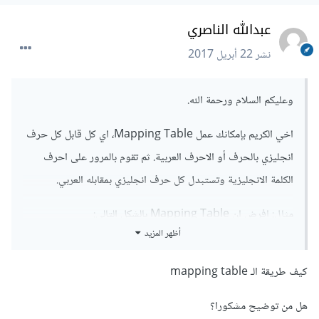
عبدالله الناصري
نشر
22 أبريل 2017
وعليكم السلام ورحمة الله.
اخي الكريم بإمكانك عمل Mapping Table، اي كل قابل كل حرف
انجليزي بالحرف أو الاحرف العربية. ثم تقوم بالمرور على احرف
الكلمة الانجليزية وتستبدل كل حرف انجليزي بمقابله العربي.
مثال: افرض ان Mapping Table بالشكل التالي:
أظهر المزيد
a ا
كيف طريقة الـ mapping table
b ب
هل من توضيح مشكورا؟
c س