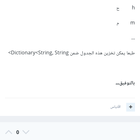
h ح
m م
...
طبعا يمكن تخزين هذه الجدول ضمن Dictionary<String, String>
بالتوفيق،،،
اقتباس
0