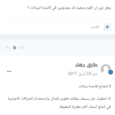
وهل ترى ان اقوم بتنفيذ لك بجدولين في قاعدة البيانات ؟
d د
...
اقتباس
h ح
0
m م
...
طارق جهاد
طبعا يمكن تخزين هذه الجدول ضمن Dictionary<String,
نشر
23 أبريل 2017
String>
لا تحتاج لقاعدة بيانات.
انا اعطيك حل بسيط، يمكنك تطوير المثال واستخدام الحركات الاعرابية
بالتوفيق،،،
في انتاج اسماء اكثر مقاربة للحقيقة: