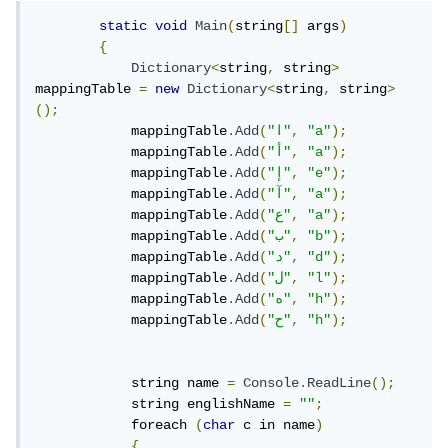
static
void
Main
(
string
[]
 args
)
{
Dictionary
<
string
,
 string
>
mappingTable 
=
new
Dictionary
<
string
,
 string
>
();
);
"a"
,
"ا"
(
Add
.
            mappingTable
);
"a"
,
"أ"
(
Add
.
            mappingTable
);
"e"
,
"إ"
(
Add
.
            mappingTable
);
"a"
,
"آ"
(
Add
.
            mappingTable
);
"a"
,
"ع"
(
Add
.
            mappingTable
);
"b"
,
"ب"
(
Add
.
            mappingTable
);
"d"
,
"د"
(
Add
.
            mappingTable
);
"l"
,
"ل"
(
Add
.
            mappingTable
);
"h"
,
"ه"
(
Add
.
            mappingTable
);
"h"
,
"ح"
(
Add
.
            mappingTable
            string name 
=
Console
.
ReadLine
();
            string englishName 
=
""
;
            foreach 
(
char
 c in name
)
{