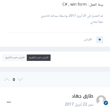
بيئة العمل : C# , win form
تم التعديل في
21 أبريل 2017
بواسطة عبدالله الناصري
خطأ املائي
اقتباس
الترتيب حسب التقييم
الترتيب حسب التاريخ
0
طارق جهاد
نشر
22 أبريل 2017