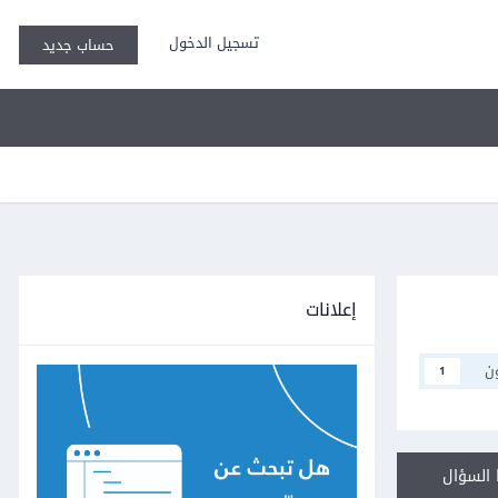
تسجيل الدخول
حساب جديد
إعلانات
ن
1
السؤال