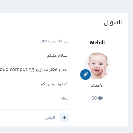
السؤال
_Mehdi
نشر
14 أبريل 2017
السلام عليكم
احتاج افكار مشاريع cloud computing متوسطة المستوى للتنفيذ في منصة salesforce.com
افيدونا بخبراتكم
الأعضاء
شكرا
60
اقتباس