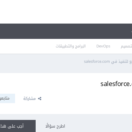
تصميم
DevOps
البرامج والتطبيقات
 في salesforce.com
متابعو
مشاركة
اطرح سؤالًا
أجب على هذا 