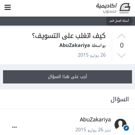
أسئلة العمل الحر
كيف اتغلب على التسويف؟
0
بواسطة AbuZakariya
26 يوليو 2015
أجب على هذا السؤال
السؤال
AbuZakariya
نشر
26 يوليو 2015