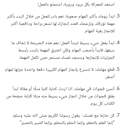
استعد للمعركة بكل برود وروية، استمتع بالعمل!
ابدأ يومك بأكثر المهام صعوبة: نعم بادر للعمل من خلال البدء بأكثر
مهمة تؤرقك وتزعجك فعند إنجازك لها تشعر براحة ودافعية أكثر
للإنجاز بقية المهام.
ابدأ بفعل شيء بسيط لتبدأ العمل: نعم هذه النصيحة لا تخاف ما
سبقها، فابدأ بأصعب المهام ولكن اخترق المهمة بالبدء بأبسط
الجزئيات لإنجازها وستجد نفسك مستمر حتى تكمل المهمة.
قطع مهامك: لا تتسرع بإنجاز المهام الكبيرة دفعة واحدة جزئها لمهام
أصغر.
أنشئ فجوات في مهامك: اذا اردت كتابة كتبًا مثلًا أو مقالة ابدأ
بغلق فجوات من خلال انجاز شيء بسيط منه مثلا كتابة صفحة من
الكتاب كل يوم.
كن حازمًا مع نفسك: يقول رسولنا الكريم صلى الله عليه وسلم:
"إنما العلم بالتعلم، وإنما الحلم بالتحلم، وإنما الصبر بالتصبّر"