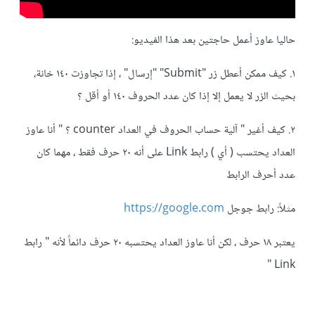
حاليا عاوز أعمل حاجتين بعد هذا الفيديو:
١. كيف ممكن أعطل زر "Submit" "إرسال" ، إذا تجاوزت ١٤٠ خانة،
بحيث الزر لا يعمل إلا إذا كان عدد الحروف ١٤٠ أو أقل ؟
٢. كيف أغير " آلية حساب الحروف في العداد counter ؟ " أنا عاوز
العداد يحتسب ( أي ) رابط Link على أنه ٢٠ حرف فقط ، مهما كان
عدد أحرف الرابط
مثلاً: رابط جوجل
https://google.com
يعتبر ١٨ حرف ، لكن أنا عاوز العداد يحتسبه ٢٠ حرف دائماً لأنه " رابط
Link "