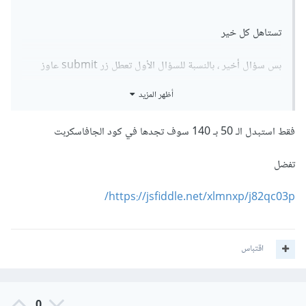
تستاهل كل خير
بس سؤال أخير ، بالنسبة للسؤال الأول تعطل زر submit عاوز
اضيف شرط اضافي كمان إذا كان عدد الحروف 0 " أو " أكثر من
أظهر المزيد
140 حرف يتعطل الزر، يعني الجديد هو 0
فقط استبدل الـ 50 بـ 140 سوف تجدها في كود الجافاسكربت
تفضل
https://jsfiddle.net/xlmnxp/j82qc03p/
اقتباس
0