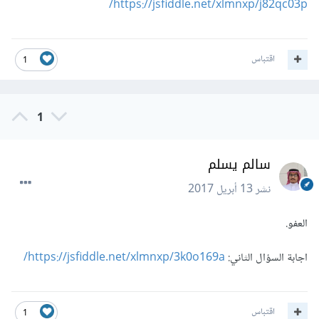
https://jsfiddle.net/xlmnxp/j82qc03p/
اقتباس
1
1
سالم يسلم
نشر
13 أبريل 2017
العفو.
اجابة السؤال الثاني:
https://jsfiddle.net/xlmnxp/3k0o169a/
اقتباس
1