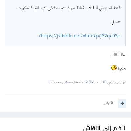
فقط استبدل الـ 50 بـ 140 سوف تجدها في كود الجافاسكربت
تفضل
https://jsfiddle.net/xlmnxp/j82qc03p/
تماااااااام
شكرا
تم التعديل في
13 أبريل 2017
بواسطة مصطفى محمد-2-3
اقتباس
انضم إلى النقاش