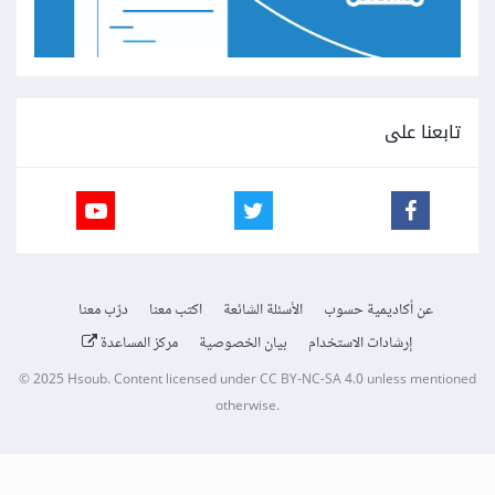
تابعنا على
عن أكاديمية حسوب
الأسئلة الشائعة
اكتب معنا
درّب معنا
إرشادات الاستخدام
بيان الخصوصية
مركز المساعدة
© 2025
Hsoub
.
Content licensed under
CC BY-NC-SA 4.0
unless mentioned
otherwise.