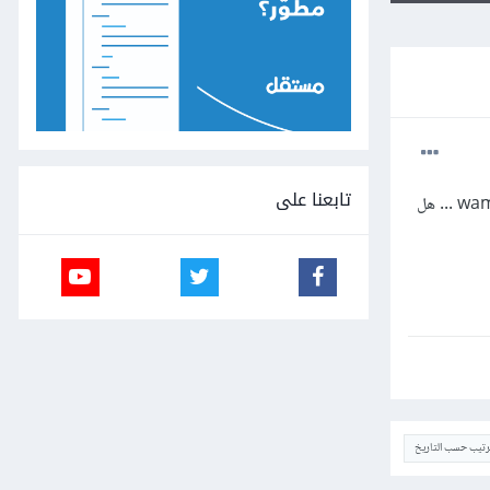
تابعنا على
السلام عليكم ، لدي مشكلة في تشغيل البرامج التي يعمل فيها php ، جربت كل البرامج لكن بدون جدوى ، مثل wampserver ... هل
ترتيب حسب التاريخ