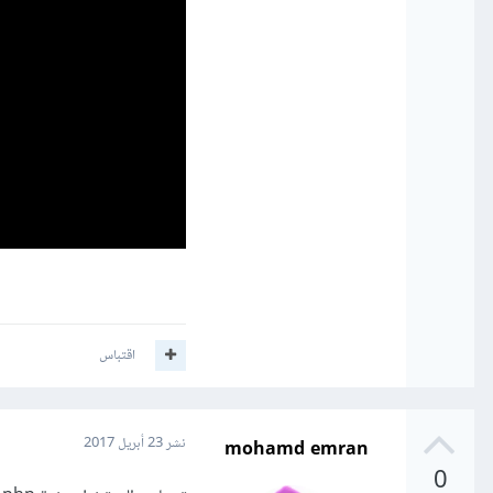
اقتباس
mohamd emran
نشر
23 أبريل 2017
0