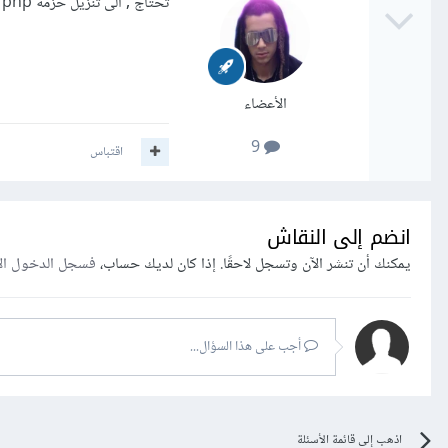
تحتاج , الى تنزيل حزمة php لتشغيل ملفات ال php <
الأعضاء
9
اقتباس
انضم إلى النقاش
يمكنك أن تنشر الآن وتسجل لاحقًا. إذا كان لديك حساب،
فسجل الدخول ال
أجب على هذا السؤال...
اذهب إلى قائمة الأسئلة