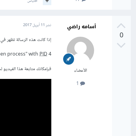
اقتباس
أسامه راضي
نشر
11 أبريل 2017
0
إذا كانت هذه الرسالة تظهر في
pen process" with
PID
4!
فبإمكانك متابعة هذا الفيديو ل
الأعضاء
1