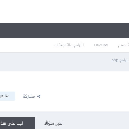
تصميم
DevOps
البرامج والتطبيقات
مج php
متابعو
مشاركة
اطرح سؤالًا
أجب على هذا 