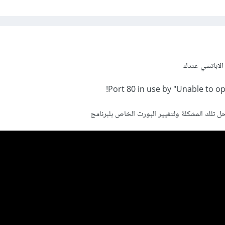
 الاباتشي عندك
Port 80 in use by "Unable to o
حل تلك المشكلة ولتغيير البورت الخاص بلبرنامج