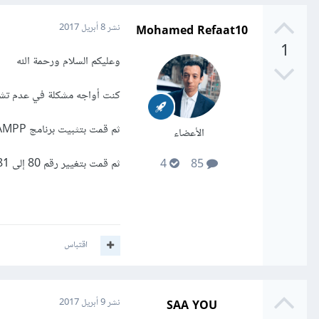
Mohamed Refaat10
نشر
8 أبريل 2017
1
وعليكم السلام ورحمة الله
كنت أواجه مشكلة في عدم تشغ
ثم قمت بتثبيت برنامج XAMPP وواجهت نفس المشكلة وبعد البحث اكتشف أن هناك تعارض في id
الأعضاء
ثم قمت بتغيير رقم 80 إلى 81 في ملف Apache وبعدها تم تشغيل السيرفر وبدون أى مشاكل
4
85
اقتباس
SAA YOU
نشر
9 أبريل 2017