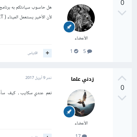
0
هل حاسوب سيادتكم به برنامج "
لأن الأخير يستعمل الميناء ( PORT ) رقم 80 و هو نفسه الذي يستعمله الـ WampServer
الأعضاء
1
5
اقتباس
زدني علما
نشر
9 أبريل 2017
0
نعم عندي سكايب ، كيف سأغير
الأعضاء
17