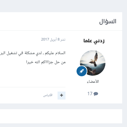
السؤال
زدني علما
نشر
8 أبريل 2017
من حل جزاااكم الله خيرا
الأعضاء
17
اقتباس