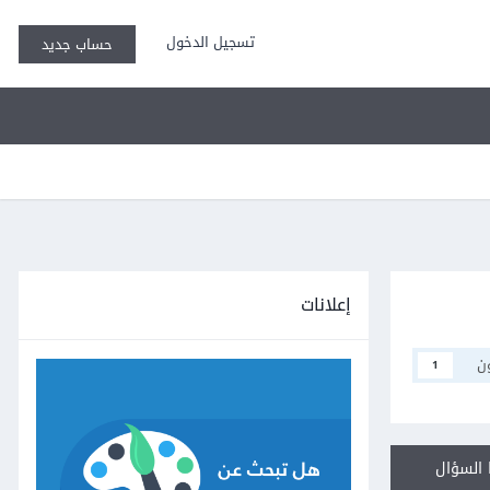
تسجيل الدخول
حساب جديد
إعلانات
ن
1
السؤال