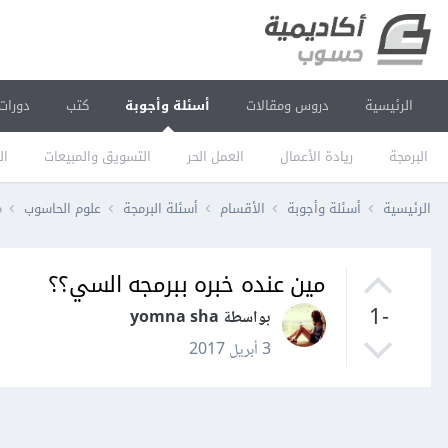
الرئيسية
دروس ومقالات
أسئلة وأجوبة
كتب
دورات
البرمجة
ريادة الأعمال
العمل الحر
التسويق والمبيعات
ال
الرئيسية
أسئلة وأجوبة
الأقسام
أسئلة البرمجة
علوم الحاسوب
م
مين عنده خبره ببرمجه السي؟؟
-1
بواسطة yomna sha
3 أبريل 2017