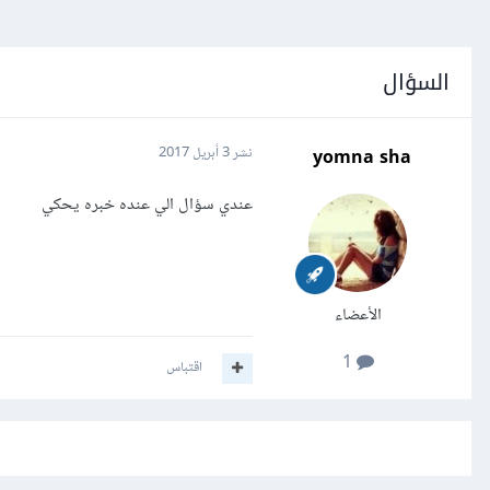
السؤال
yomna sha
نشر
3 أبريل 2017
عندي سؤال الي عنده خبره يحكي
الأعضاء
1
اقتباس