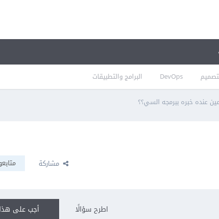
تصميم
DevOps
البرامج والتطبيقات
ين عنده خبره ببرمجه السي؟؟
متابعو
مشاركة
اطرح سؤالًا
أجب على هذا 