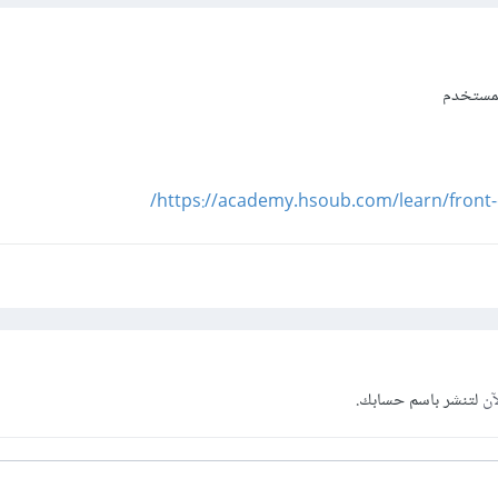
لمستخدم
https://academy.hsoub.com/learn/front
آن
لتنشر باسم حسابك.