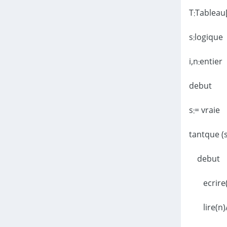
T:Tableau[
s:logique
i,n:entier
debut
s:= vraie
tantque (s
debut
lire(n)