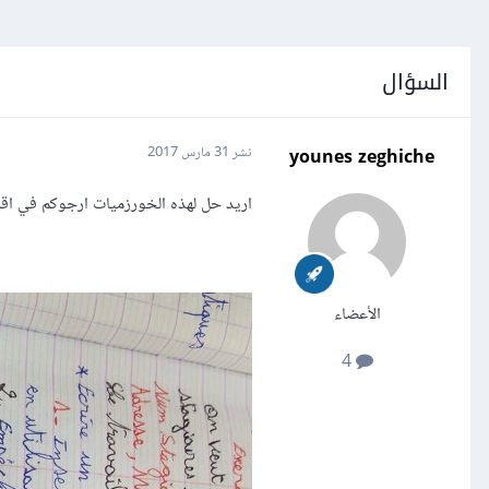
السؤال
younes zeghiche
نشر
31 مارس 2017
اريد حل لهذه الخورزميات ارجوكم في ا
الأعضاء
4