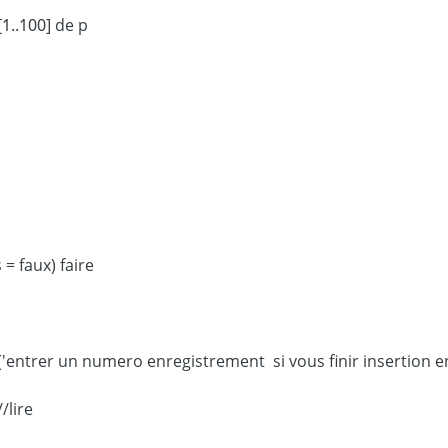
1..100] de p
 = faux) faire
//lire