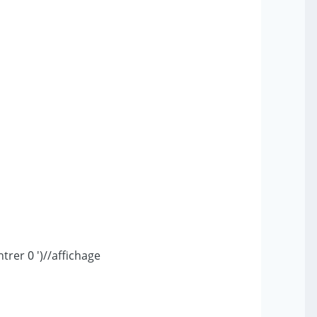
ecrire('entrer un numero enregistrement si vous finir insertion entrer 0 ')//affichage