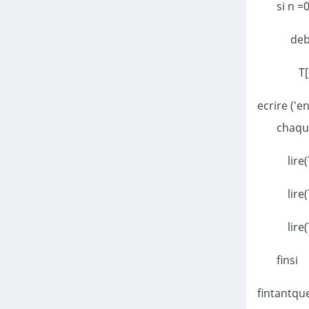
si n =
T[
ecrire ('
chaque
lire
finsi
fintantqu