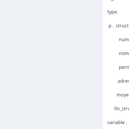
:type
p : struc
nom_
pern
adres
moyen
fin_st
: variable