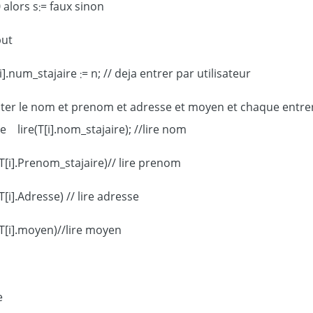
0 alors s:= faux sinon
debut
i].num_stajaire := n; // deja entrer par utilisateur
enter le nom et prenom et adresse et moyen et chaque entrer
 lire(T[i].nom_stajaire); //lire nom
lire(T[i].Prenom_stajaire)// lire prenom
(T[i].Adresse) // lire adresse
lire(T[i].moyen)//lire moyen
e