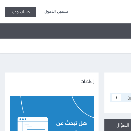
تسجيل الدخول
حساب جديد
إعلانات
ن
1
السؤال