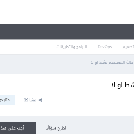
تصميم
DevOps
البرامج والتطبيقات
الة المستخدم نشط او لا
ط او لا
متابعو
مشاركة
اطرح سؤالًا
أجب على هذا 