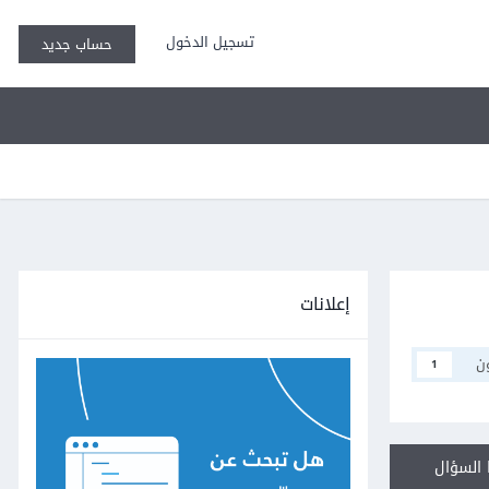
تسجيل الدخول
حساب جديد
إعلانات
ن
1
السؤال