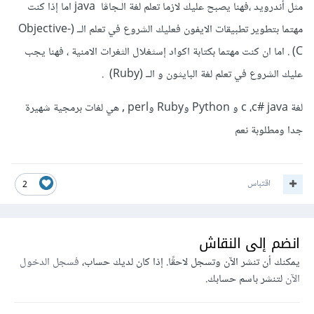
مثل أندرويد ،فهنا يصبح عليك لازما تعلم لغة الـجاڤا java اما إذا كنت
مهتما بتطوير تطبيقات الايفون فعليك الشروع في تعلم الــ (Objective-
C) . اما ان كنت مهتما بكتابة اكواد إسثغلال الثغرات الامنية ، فهنا يجب
عليك الشروع في تعلم لغة البايثون و الــ (Ruby) .
لغة c ،c# java و Python وRuby وperl , هي لغات برمجية شهيرة
جدا ومطلوبة نعم
اقتباس
2
انضم إلى النقاش
يمكنك أن تنشر الآن وتسجل لاحقًا. إذا كان لديك حساب،
فسجل الدخول
الآن
لتنشر باسم حسابك.