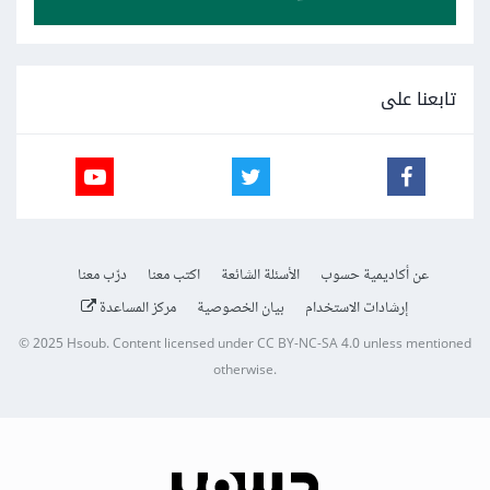
تابعنا على
عن أكاديمية حسوب
الأسئلة الشائعة
اكتب معنا
درّب معنا
إرشادات الاستخدام
بيان الخصوصية
مركز المساعدة
© 2025
Hsoub
.
Content licensed under
CC BY-NC-SA 4.0
unless mentioned
otherwise.