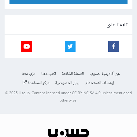
تابعنا على
عن أكاديمية حسوب
الأسئلة الشائعة
اكتب معنا
درّب معنا
إرشادات الاستخدام
بيان الخصوصية
مركز المساعدة
© 2025
Hsoub
.
Content licensed under
CC BY-NC-SA 4.0
unless mentioned
otherwise.