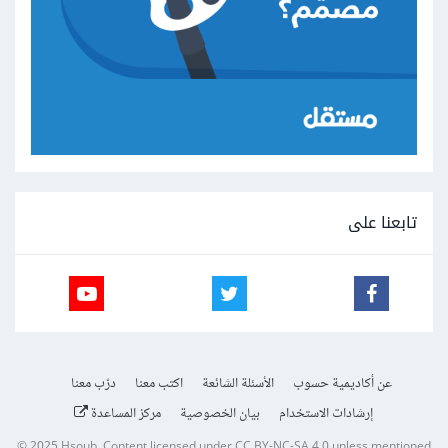
تابعنا على
عن أكاديمية حسوب
الأسئلة الشائعة
اكتب معنا
درّب معنا
إرشادات الاستخدام
بيان الخصوصية
مركز المساعدة
© 2025
Hsoub
.
Content licensed under
CC BY-NC-SA 4.0
unless mentioned