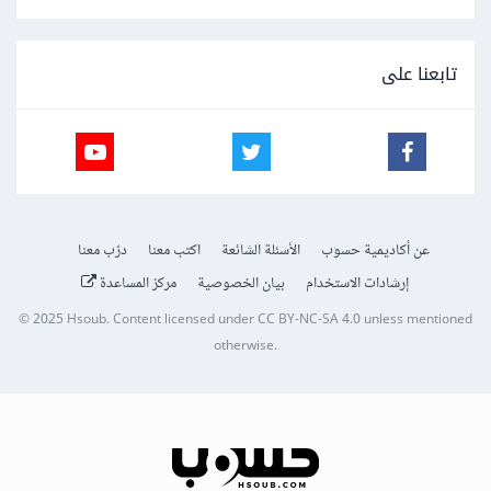
تابعنا على
عن أكاديمية حسوب
الأسئلة الشائعة
اكتب معنا
درّب معنا
إرشادات الاستخدام
بيان الخصوصية
مركز المساعدة
© 2025
Hsoub
.
Content licensed under
CC BY-NC-SA 4.0
unless mentioned
otherwise.