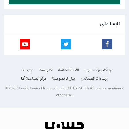
تابعنا على
عن أكاديمية حسوب
الأسئلة الشائعة
اكتب معنا
درّب معنا
إرشادات الاستخدام
بيان الخصوصية
مركز المساعدة
© 2025
Hsoub
.
Content licensed under
CC BY-NC-SA 4.0
unless mentioned
otherwise.